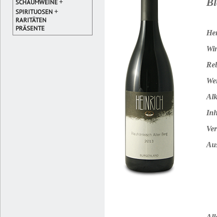
Bl
+
SCHAUMWEINE
+
SPIRITUOSEN
RARITÄTEN
PRÄSENTE
Her
Win
Reb
Wei
Alk
Inh
Ver
Au
All