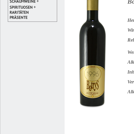
Bo
+
SCHAUMWEINE
+
SPIRITUOSEN
RARITÄTEN
PRÄSENTE
Her
Win
Reb
Wei
Alk
Inh
Ver
All