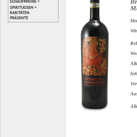
Br
+
SCHAUMWEINE
+
M
SPIRITUOSEN
RARITÄTEN
PRÄSENTE
Her
Win
Reb
Wei
Alk
Inh
Ver
Au
All