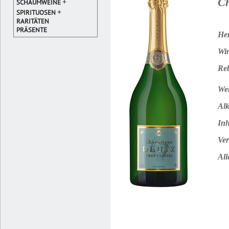
Ch
+
SCHAUMWEINE
+
SPIRITUOSEN
RARITÄTEN
PRÄSENTE
Her
Win
Reb
Wei
Alk
Inh
Ver
All