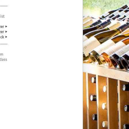
ist
zer
zer
ück
em
 dass