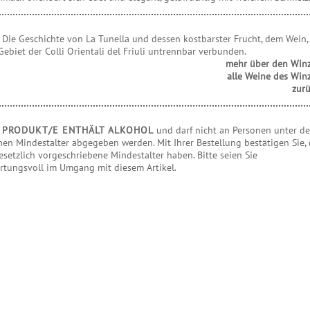
R
Die Geschichte von La Tunella und dessen kostbarster Frucht, dem Wein, 
ebiet der Colli Orientali del Friuli untrennbar verbunden.
mehr über den Win
alle Weine des Win
zur
S PRODUKT/E ENTHÄLT ALKOHOL
und darf nicht an Personen unter d
hen Mindestalter abgegeben werden. Mit Ihrer Bestellung bestätigen Sie,
esetzlich vorgeschriebene Mindestalter haben. Bitte seien Sie
rtungsvoll im Umgang mit diesem Artikel.