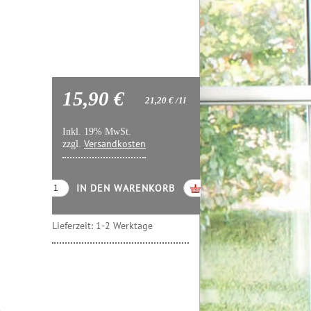
15,90 €
21,20 €
/1l
Inkl. 19% MwSt.
Versandkosten
zzgl.
IN DEN WARENKORB
Lieferzeit:
1-2 Werktage
.