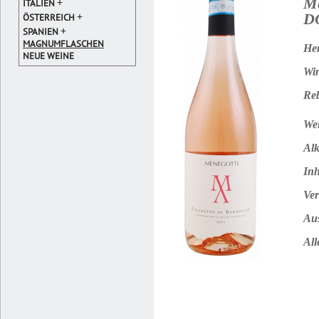
Me
+
ITALIEN
+
D
ÖSTERREICH
+
SPANIEN
MAGNUMFLASCHEN
Her
NEUE WEINE
Win
Reb
Wei
Alk
Inh
Ver
Au
All