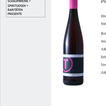
Pi
+
SCHAUMWEINE
+
SPIRITUOSEN
RARITÄTEN
PRÄSENTE
Her
Win
Reb
Wei
Alk
Inh
Ver
All