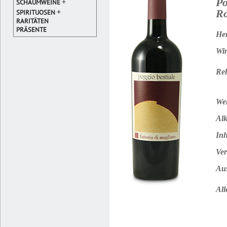
Po
+
SCHAUMWEINE
+
R
SPIRITUOSEN
RARITÄTEN
PRÄSENTE
Her
Win
Reb
Wei
Alk
Inh
Ver
Au
All