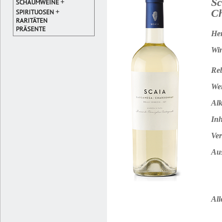
Sc
+
SCHAUMWEINE
+
Ch
SPIRITUOSEN
RARITÄTEN
PRÄSENTE
Her
Win
Reb
Wei
Alk
Inh
Ver
Au
All