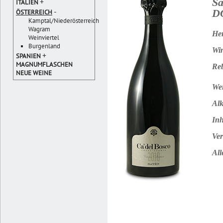
Sa
+
ITALIEN
-
D
ÖSTERREICH
Kamptal/Niederösterreich
Wagram
Her
Weinviertel
Burgenland
Win
+
SPANIEN
MAGNUMFLASCHEN
Reb
NEUE WEINE
Wei
Alk
Inh
Ver
All