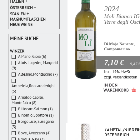
+
ITALIEN
+
2024
ÖSTERREICH
+
SPANIEN
Molì Bianco I
MAGNUMFLASCHEN
Terre degli Osc
NEUE WEINE
MEINE SUCHE
Di Majo Norante,
Campomarino
WINZER
A Mano, Gioia (6)
7,10 €
Alois Lageder, Margreid
9,47 
(9)
Inkl. 19% MwSt.
Altesino,Montalcino (7)
zzgl.
Versandkosten
IN DEN
Ampeleia,Roccatederighi
WARENKORB
(5)
Arnaldo Caprai,
Montefalco (8)
Billecart-Salmon (1)
Binomio,Spoltore (1)
Borgoluce, Susegana
(3)
KAMPTAL/NIEDER
Bove, Avezzano (4)
ÖSTERREICH
Broglia, Gavi (3)