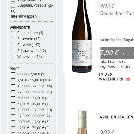
2024
Bulgarini, Pozzolengo
(5)
Gemischter Sat
alle aufklappen
WEINSORTE
Champagner (4)
Roséwein (15)
Steinschaden, Enga
Rotwein (143)
Schaumwein (12)
7,90 €
10,53 
Weisswein (76)
Inkl. 19% MwSt.
zzgl.
Versandkosten
PRICE
0,00 € - 7,50 € (1)
IN DEN
WARENKORB
7,50 € - 15,00 € (101)
15,00 € - 22,50 € (46)
22,50 € - 30,00 € (21)
30,00 € - 37,50 € (8)
37,50 € - 45,00 € (7)
45,00 € - 52,50 € (10)
52,50 € - 60,00 € (7)
APULIEN, ITALIEN
60,00 € - 67,50 € (3)
67,50 € - 75,00 € (5)
2024
75,00 € - 82,50 € (3)