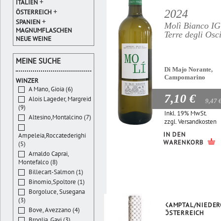
+
ITALIEN
+
2024
ÖSTERREICH
+
SPANIEN
Molì Bianco I
MAGNUMFLASCHEN
Terre degli Osc
NEUE WEINE
MEINE SUCHE
Di Majo Norante,
Campomarino
WINZER
A Mano, Gioia (6)
7,10 €
Alois Lageder, Margreid
9,47 
(9)
Inkl. 19% MwSt.
Altesino,Montalcino (7)
zzgl.
Versandkosten
IN DEN
Ampeleia,Roccatederighi
WARENKORB
(5)
Arnaldo Caprai,
Montefalco (8)
Billecart-Salmon (1)
Binomio,Spoltore (1)
Borgoluce, Susegana
(3)
KAMPTAL/NIEDER
Bove, Avezzano (4)
ÖSTERREICH
Broglia, Gavi (3)