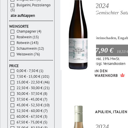
2024
Bulgarini, Pozzolengo
(5)
Gemischter Sat
alle aufklappen
WEINSORTE
Champagner (4)
Roséwein (15)
Steinschaden, Enga
Rotwein (143)
Schaumwein (12)
7,90 €
10,53 
Weisswein (76)
Inkl. 19% MwSt.
zzgl.
Versandkosten
PRICE
0,00 € - 7,50 € (1)
IN DEN
WARENKORB
7,50 € - 15,00 € (101)
15,00 € - 22,50 € (46)
22,50 € - 30,00 € (21)
30,00 € - 37,50 € (8)
37,50 € - 45,00 € (7)
45,00 € - 52,50 € (10)
52,50 € - 60,00 € (7)
APULIEN, ITALIEN
60,00 € - 67,50 € (3)
67,50 € - 75,00 € (5)
2024
75,00 € - 82,50 € (3)