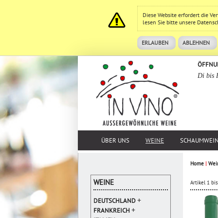
Diese Website erfordert die V
lesen Sie bitte unsere
Datensc
ERLAUBEN
ABLEHNEN
ÖFFNU
Di bis 
ÜBER UNS
WEINE
SCHAUMWEI
Home
|
Wei
WEINE
Artikel 1 b
+
DEUTSCHLAND
+
FRANKREICH