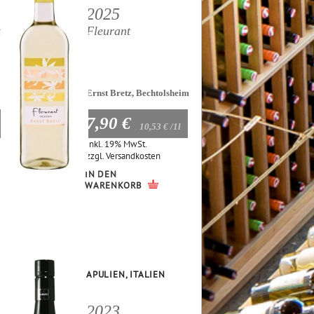
2025
zo
Fleurant
Ernst Bretz, Bechtolsheim
7,90 €
10,53 €
/1l
Inkl. 19% MwSt.
zzgl.
Versandkosten
IN DEN
WARENKORB
APULIEN, ITALIEN
2023