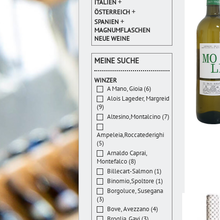
+
ITALIEN
+
ÖSTERREICH
+
SPANIEN
MAGNUMFLASCHEN
NEUE WEINE
MEINE SUCHE
WINZER
A Mano, Gioia (6)
Alois Lageder, Margreid
(9)
Altesino,Montalcino (7)
Ampeleia,Roccatederighi
(5)
Arnaldo Caprai,
Montefalco (8)
Billecart-Salmon (1)
Binomio,Spoltore (1)
Borgoluce, Susegana
(3)
Bove, Avezzano (4)
Broglia, Gavi (3)