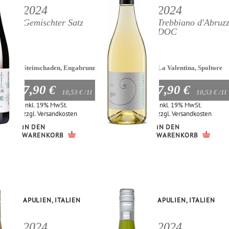
2024
2024
Gemischter Satz
Trebbiano d'Abruz
DOC
Steinschaden, Engabrunn
La Valentina, Spoltore
7,90 €
7,90 €
10,53 €
/1l
10,53 €
/1l
Inkl. 19% MwSt.
Inkl. 19% MwSt.
zzgl.
Versandkosten
zzgl.
Versandkosten
IN DEN
IN DEN
WARENKORB
WARENKORB
APULIEN, ITALIEN
APULIEN, ITALIEN
2024
2024