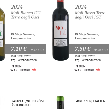
2024
2024
Molì Bianco IGT
Moli Rosso Terre
Terre degli Osci
degli Osci IGT
Di Majo Norante,
Di Majo Norante,
Campomarino
Campomarino
7,10 €
7,50 €
9,47 €
/1l
10,00 €
/1l
Inkl. 19% MwSt.
Inkl. 19% MwSt.
zzgl.
Versandkosten
zzgl.
Versandkosten
IN DEN
IN DEN
WARENKORB
WARENKORB
KAMPTAL/NIEDERÖSTERREICH,
ABRUZZEN, ITALIEN
ÖSTERREICH