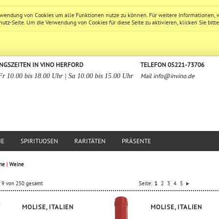
erwendung von Cookies um alle Funktionen nutze zu können. Für weitere Informationen, 
hutz
-Seite. Um die Verwendung von Cookies für diese Seite zu aktivieren, klicken Sie bitt
NGSZEITEN IN VINO HERFORD
TELEFON 05221-73706
Mail
info@invino.de
Fr 10.00 bis 18.00 Uhr | Sa 10.00 bis 15.00 Uhr
NE
SPIRITUOSEN
RARITÄTEN
PRÄSENTE
ne
|
Weine
is 9 von 250 gesamt
Seite:
1
2
3
4
5
MOLISE, ITALIEN
MOLISE, ITALIEN