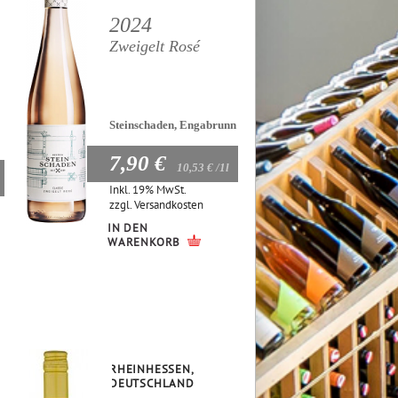
2024
Zweigelt Rosé
Steinschaden, Engabrunn
7,90 €
10,53 €
/1l
Inkl. 19% MwSt.
zzgl.
Versandkosten
IN DEN
WARENKORB
RHEINHESSEN,
DEUTSCHLAND