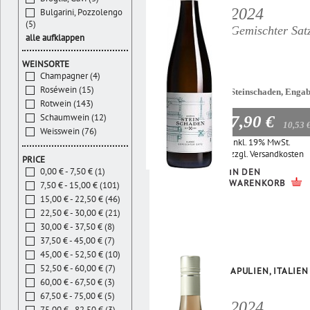
2024
Bulgarini, Pozzolengo
(5)
Gemischter Sat
alle aufklappen
WEINSORTE
Champagner (4)
Roséwein (15)
Steinschaden, Enga
Rotwein (143)
Schaumwein (12)
7,90 €
10,53 
Weisswein (76)
Inkl. 19% MwSt.
zzgl.
Versandkosten
PRICE
0,00 € - 7,50 € (1)
IN DEN
WARENKORB
7,50 € - 15,00 € (101)
15,00 € - 22,50 € (46)
22,50 € - 30,00 € (21)
30,00 € - 37,50 € (8)
37,50 € - 45,00 € (7)
45,00 € - 52,50 € (10)
52,50 € - 60,00 € (7)
APULIEN, ITALIEN
60,00 € - 67,50 € (3)
67,50 € - 75,00 € (5)
2024
75,00 € - 82,50 € (3)