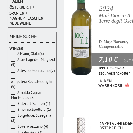
+
ITALIEN
+
2024
ÖSTERREICH
+
SPANIEN
Molì Bianco I
MAGNUMFLASCHEN
Terre degli Osc
NEUE WEINE
MEINE SUCHE
Di Majo Norante,
Campomarino
WINZER
A Mano, Gioia (6)
7,10 €
Alois Lageder, Margreid
9,47 
(9)
Inkl. 19% MwSt.
Altesino,Montalcino (7)
zzgl.
Versandkosten
IN DEN
Ampeleia,Roccatederighi
WARENKORB
(5)
Arnaldo Caprai,
Montefalco (8)
Billecart-Salmon (1)
Binomio,Spoltore (1)
Borgoluce, Susegana
(3)
KAMPTAL/NIEDER
Bove, Avezzano (4)
ÖSTERREICH
Broglia, Gavi (3)