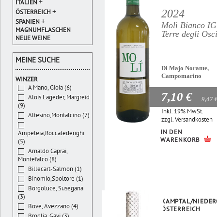
+
ITALIEN
+
2024
ÖSTERREICH
+
SPANIEN
Molì Bianco I
MAGNUMFLASCHEN
Terre degli Osc
NEUE WEINE
MEINE SUCHE
Di Majo Norante,
Campomarino
WINZER
A Mano, Gioia (6)
7,10 €
Alois Lageder, Margreid
9,47 
(9)
Inkl. 19% MwSt.
Altesino,Montalcino (7)
zzgl.
Versandkosten
IN DEN
Ampeleia,Roccatederighi
WARENKORB
(5)
Arnaldo Caprai,
Montefalco (8)
Billecart-Salmon (1)
Binomio,Spoltore (1)
Borgoluce, Susegana
(3)
KAMPTAL/NIEDER
Bove, Avezzano (4)
ÖSTERREICH
Broglia, Gavi (3)