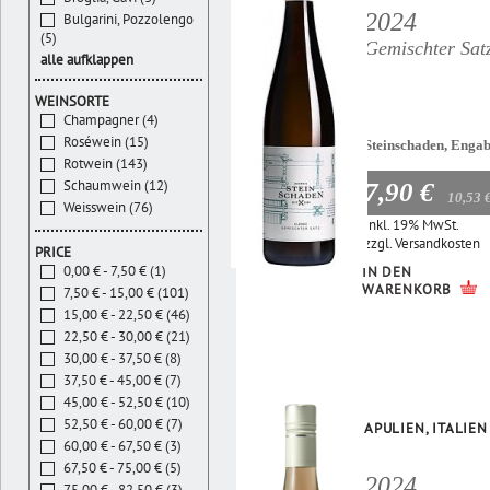
2024
Bulgarini, Pozzolengo
(5)
Gemischter Sat
alle aufklappen
WEINSORTE
Champagner (4)
Roséwein (15)
Steinschaden, Enga
Rotwein (143)
Schaumwein (12)
7,90 €
10,53 
Weisswein (76)
Inkl. 19% MwSt.
zzgl.
Versandkosten
PRICE
0,00 € - 7,50 € (1)
IN DEN
WARENKORB
7,50 € - 15,00 € (101)
15,00 € - 22,50 € (46)
22,50 € - 30,00 € (21)
30,00 € - 37,50 € (8)
37,50 € - 45,00 € (7)
45,00 € - 52,50 € (10)
52,50 € - 60,00 € (7)
APULIEN, ITALIEN
60,00 € - 67,50 € (3)
67,50 € - 75,00 € (5)
2024
75,00 € - 82,50 € (3)