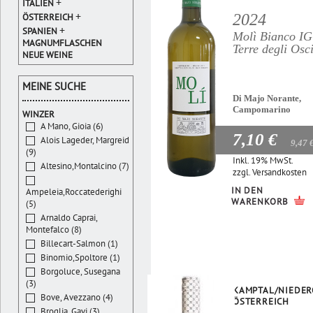
+
ITALIEN
+
2024
ÖSTERREICH
+
SPANIEN
Molì Bianco I
MAGNUMFLASCHEN
Terre degli Osc
NEUE WEINE
MEINE SUCHE
Di Majo Norante,
Campomarino
WINZER
A Mano, Gioia (6)
7,10 €
Alois Lageder, Margreid
9,47 
(9)
Inkl. 19% MwSt.
Altesino,Montalcino (7)
zzgl.
Versandkosten
IN DEN
Ampeleia,Roccatederighi
WARENKORB
(5)
Arnaldo Caprai,
Montefalco (8)
Billecart-Salmon (1)
Binomio,Spoltore (1)
Borgoluce, Susegana
(3)
KAMPTAL/NIEDER
Bove, Avezzano (4)
ÖSTERREICH
Broglia, Gavi (3)