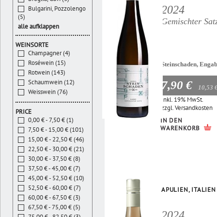
2024
Bulgarini, Pozzolengo
(5)
Gemischter Sat
alle aufklappen
WEINSORTE
Champagner (4)
Roséwein (15)
Steinschaden, Enga
Rotwein (143)
Schaumwein (12)
7,90 €
10,53 
Weisswein (76)
Inkl. 19% MwSt.
zzgl.
Versandkosten
PRICE
0,00 € - 7,50 € (1)
IN DEN
WARENKORB
7,50 € - 15,00 € (101)
15,00 € - 22,50 € (46)
22,50 € - 30,00 € (21)
30,00 € - 37,50 € (8)
37,50 € - 45,00 € (7)
45,00 € - 52,50 € (10)
52,50 € - 60,00 € (7)
APULIEN, ITALIEN
60,00 € - 67,50 € (3)
67,50 € - 75,00 € (5)
2024
75,00 € - 82,50 € (3)