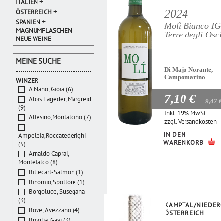
+
ITALIEN
+
2024
ÖSTERREICH
+
SPANIEN
Molì Bianco I
MAGNUMFLASCHEN
Terre degli Osc
NEUE WEINE
MEINE SUCHE
Di Majo Norante,
Campomarino
WINZER
A Mano, Gioia (6)
7,10 €
Alois Lageder, Margreid
9,47 
(9)
Inkl. 19% MwSt.
Altesino,Montalcino (7)
zzgl.
Versandkosten
IN DEN
Ampeleia,Roccatederighi
WARENKORB
(5)
Arnaldo Caprai,
Montefalco (8)
Billecart-Salmon (1)
Binomio,Spoltore (1)
Borgoluce, Susegana
(3)
KAMPTAL/NIEDER
Bove, Avezzano (4)
ÖSTERREICH
Broglia, Gavi (3)