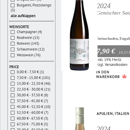
2024
Bulgarini, Pozzolengo
(5)
Gemischter Sat
alle aufklappen
WEINSORTE
Champagner (4)
Roséwein (15)
Steinschaden, Enga
Rotwein (143)
Schaumwein (12)
7,90 €
10,53 
Weisswein (76)
Inkl. 19% MwSt.
zzgl.
Versandkosten
PRICE
0,00 € - 7,50 € (1)
IN DEN
WARENKORB
7,50 € - 15,00 € (101)
15,00 € - 22,50 € (46)
22,50 € - 30,00 € (21)
30,00 € - 37,50 € (8)
37,50 € - 45,00 € (7)
45,00 € - 52,50 € (10)
52,50 € - 60,00 € (7)
APULIEN, ITALIEN
60,00 € - 67,50 € (3)
67,50 € - 75,00 € (5)
2024
75,00 € - 82,50 € (3)