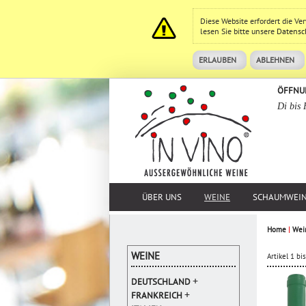
Diese Website erfordert die V
lesen Sie bitte unsere
Datensc
ERLAUBEN
ABLEHNEN
ÖFFNU
Di bis 
ÜBER UNS
WEINE
SCHAUMWEI
Home
|
Wei
WEINE
Artikel 1 b
+
DEUTSCHLAND
+
FRANKREICH