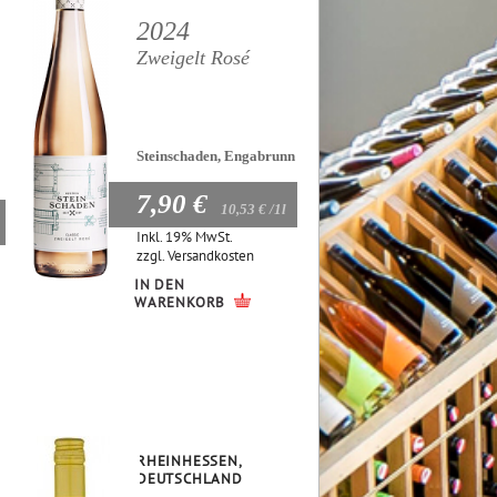
2024
Zweigelt Rosé
Steinschaden, Engabrunn
7,90 €
10,53 €
/1l
Inkl. 19% MwSt.
zzgl.
Versandkosten
IN DEN
WARENKORB
RHEINHESSEN,
DEUTSCHLAND