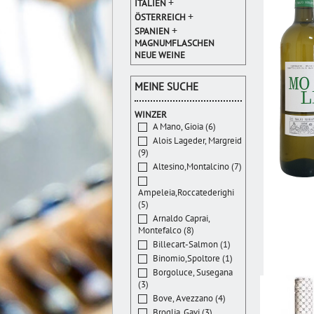
+
ITALIEN
+
ÖSTERREICH
+
SPANIEN
MAGNUMFLASCHEN
NEUE WEINE
MEINE SUCHE
WINZER
A Mano, Gioia (6)
Alois Lageder, Margreid
(9)
Altesino,Montalcino (7)
Ampeleia,Roccatederighi
(5)
Arnaldo Caprai,
Montefalco (8)
Billecart-Salmon (1)
Binomio,Spoltore (1)
Borgoluce, Susegana
(3)
Bove, Avezzano (4)
Broglia, Gavi (3)