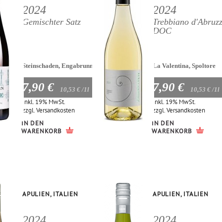
2024
2024
Gemischter Satz
Trebbiano d'Abruz
DOC
Steinschaden, Engabrunn
La Valentina, Spoltore
7,90 €
7,90 €
10,53 €
/1l
10,53 €
/1l
Inkl. 19% MwSt.
Inkl. 19% MwSt.
zzgl.
Versandkosten
zzgl.
Versandkosten
IN DEN
IN DEN
WARENKORB
WARENKORB
APULIEN, ITALIEN
APULIEN, ITALIEN
2024
2024