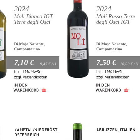
2024
2024
Molì Bianco IGT
Moli Rosso Terre
Terre degli Osci
degli Osci IGT
Di Majo Norante,
Di Majo Norante,
Campomarino
Campomarino
7,10 €
7,50 €
9,47 €
/1l
10,00 €
/1l
Inkl. 19% MwSt.
Inkl. 19% MwSt.
zzgl.
Versandkosten
zzgl.
Versandkosten
IN DEN
IN DEN
WARENKORB
WARENKORB
KAMPTAL/NIEDERÖSTERREICH,
ABRUZZEN, ITALIEN
ÖSTERREICH