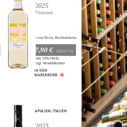
2025
zo
Fleurant
Ernst Bretz, Bechtolsheim
7,90 €
10,53 €
/1l
Inkl. 19% MwSt.
zzgl.
Versandkosten
IN DEN
WARENKORB
APULIEN, ITALIEN
2023