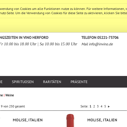
erwendung von Cookies um alle Funktionen nutze zu können. Für weitere Informationen, 
hutz
-Seite. Um die Verwendung von Cookies für diese Seite zu aktivieren, klicken Sie bitt
NGSZEITEN IN VINO HERFORD
TELEFON 05221-73706
Mail
info@invino.de
Fr 10.00 bis 18.00 Uhr | Sa 10.00 bis 15.00 Uhr
NE
SPIRITUOSEN
RARITÄTEN
PRÄSENTE
ne
|
Weine
is 9 von 250 gesamt
Seite:
1
2
3
4
5
MOLISE, ITALIEN
MOLISE, ITALIEN