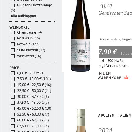
2024
Bulgarini, Pozzolengo
(5)
Gemischter Sat
alle aufklappen
WEINSORTE
Champagner (4)
Roséwein (15)
Steinschaden, Enga
Rotwein (143)
Schaumwein (12)
7,90 €
10,53 
Weisswein (76)
Inkl. 19% MwSt.
zzgl.
Versandkosten
PRICE
0,00 € - 7,50 € (1)
IN DEN
WARENKORB
7,50 € - 15,00 € (101)
15,00 € - 22,50 € (46)
22,50 € - 30,00 € (21)
30,00 € - 37,50 € (8)
37,50 € - 45,00 € (7)
45,00 € - 52,50 € (10)
52,50 € - 60,00 € (7)
APULIEN, ITALIEN
60,00 € - 67,50 € (3)
67,50 € - 75,00 € (5)
2024
75,00 € - 82,50 € (3)