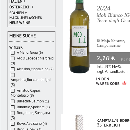
+
ITALIEN
+
2024
ÖSTERREICH
+
SPANIEN
Molì Bianco I
MAGNUMFLASCHEN
Terre degli Osc
NEUE WEINE
MEINE SUCHE
Di Majo Norante,
Campomarino
WINZER
A Mano, Gioia (6)
7,10 €
Alois Lageder, Margreid
9,47 
(9)
Inkl. 19% MwSt.
Altesino,Montalcino (7)
zzgl.
Versandkosten
IN DEN
Ampeleia,Roccatederighi
WARENKORB
(5)
Arnaldo Caprai,
Montefalco (8)
Billecart-Salmon (1)
Binomio,Spoltore (1)
Borgoluce, Susegana
(3)
KAMPTAL/NIEDER
Bove, Avezzano (4)
ÖSTERREICH
Broglia, Gavi (3)