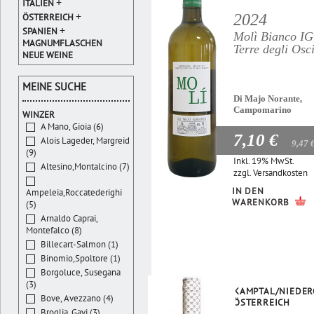
+
ITALIEN
+
2024
ÖSTERREICH
+
SPANIEN
Molì Bianco I
MAGNUMFLASCHEN
Terre degli Osc
NEUE WEINE
MEINE SUCHE
Di Majo Norante,
Campomarino
WINZER
A Mano, Gioia (6)
7,10 €
Alois Lageder, Margreid
9,47 
(9)
Inkl. 19% MwSt.
Altesino,Montalcino (7)
zzgl.
Versandkosten
IN DEN
Ampeleia,Roccatederighi
WARENKORB
(5)
Arnaldo Caprai,
Montefalco (8)
Billecart-Salmon (1)
Binomio,Spoltore (1)
Borgoluce, Susegana
(3)
KAMPTAL/NIEDER
Bove, Avezzano (4)
ÖSTERREICH
Broglia, Gavi (3)