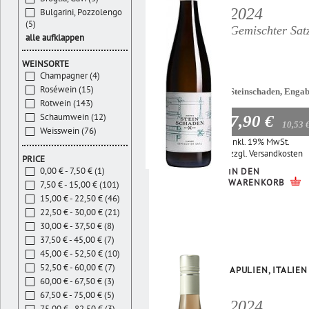
2024
Bulgarini, Pozzolengo
(5)
Gemischter Sat
alle aufklappen
WEINSORTE
Champagner (4)
Roséwein (15)
Steinschaden, Enga
Rotwein (143)
Schaumwein (12)
7,90 €
10,53 
Weisswein (76)
Inkl. 19% MwSt.
zzgl.
Versandkosten
PRICE
0,00 € - 7,50 € (1)
IN DEN
WARENKORB
7,50 € - 15,00 € (101)
15,00 € - 22,50 € (46)
22,50 € - 30,00 € (21)
30,00 € - 37,50 € (8)
37,50 € - 45,00 € (7)
45,00 € - 52,50 € (10)
52,50 € - 60,00 € (7)
APULIEN, ITALIEN
60,00 € - 67,50 € (3)
67,50 € - 75,00 € (5)
2024
75,00 € - 82,50 € (3)