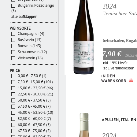
2024
Bulgarini, Pozzolengo
(5)
Gemischter Sat
alle aufklappen
WEINSORTE
Champagner (4)
Roséwein (15)
Steinschaden, Enga
Rotwein (143)
Schaumwein (12)
7,90 €
10,53 
Weisswein (76)
Inkl. 19% MwSt.
zzgl.
Versandkosten
PRICE
0,00 € - 7,50 € (1)
IN DEN
WARENKORB
7,50 € - 15,00 € (101)
15,00 € - 22,50 € (46)
22,50 € - 30,00 € (21)
30,00 € - 37,50 € (8)
37,50 € - 45,00 € (7)
45,00 € - 52,50 € (10)
52,50 € - 60,00 € (7)
APULIEN, ITALIEN
60,00 € - 67,50 € (3)
67,50 € - 75,00 € (5)
2024
75,00 € - 82,50 € (3)