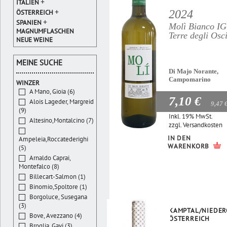
+
ITALIEN
+
2024
ÖSTERREICH
+
SPANIEN
Molì Bianco I
MAGNUMFLASCHEN
Terre degli Osc
NEUE WEINE
MEINE SUCHE
Di Majo Norante,
Campomarino
WINZER
A Mano, Gioia (6)
7,10 €
Alois Lageder, Margreid
9,47 
(9)
Inkl. 19% MwSt.
Altesino,Montalcino (7)
zzgl.
Versandkosten
IN DEN
Ampeleia,Roccatederighi
WARENKORB
(5)
Arnaldo Caprai,
Montefalco (8)
Billecart-Salmon (1)
Binomio,Spoltore (1)
Borgoluce, Susegana
(3)
KAMPTAL/NIEDER
Bove, Avezzano (4)
ÖSTERREICH
Broglia, Gavi (3)