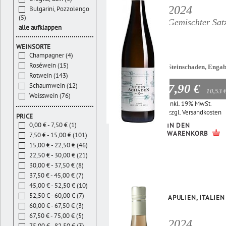
2024
Bulgarini, Pozzolengo
(5)
Gemischter Sat
alle aufklappen
WEINSORTE
Champagner (4)
Roséwein (15)
Steinschaden, Enga
Rotwein (143)
Schaumwein (12)
7,90 €
10,53 
Weisswein (76)
Inkl. 19% MwSt.
zzgl.
Versandkosten
PRICE
0,00 € - 7,50 € (1)
IN DEN
WARENKORB
7,50 € - 15,00 € (101)
15,00 € - 22,50 € (46)
22,50 € - 30,00 € (21)
30,00 € - 37,50 € (8)
37,50 € - 45,00 € (7)
45,00 € - 52,50 € (10)
52,50 € - 60,00 € (7)
APULIEN, ITALIEN
60,00 € - 67,50 € (3)
67,50 € - 75,00 € (5)
2024
75,00 € - 82,50 € (3)