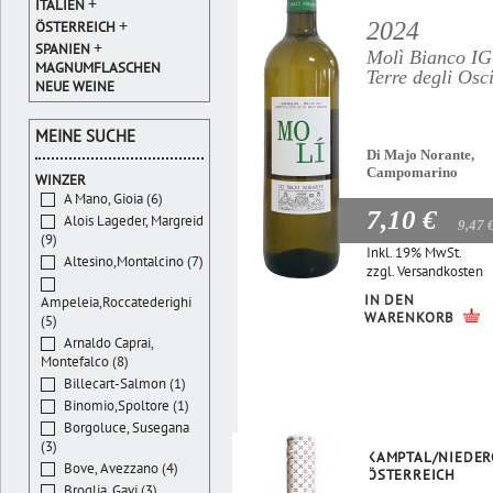
+
ITALIEN
+
2024
ÖSTERREICH
+
SPANIEN
Molì Bianco I
MAGNUMFLASCHEN
Terre degli Osc
NEUE WEINE
MEINE SUCHE
Di Majo Norante,
Campomarino
WINZER
A Mano, Gioia (6)
7,10 €
Alois Lageder, Margreid
9,47 
(9)
Inkl. 19% MwSt.
Altesino,Montalcino (7)
zzgl.
Versandkosten
IN DEN
Ampeleia,Roccatederighi
WARENKORB
(5)
Arnaldo Caprai,
Montefalco (8)
Billecart-Salmon (1)
Binomio,Spoltore (1)
Borgoluce, Susegana
(3)
KAMPTAL/NIEDER
Bove, Avezzano (4)
ÖSTERREICH
Broglia, Gavi (3)