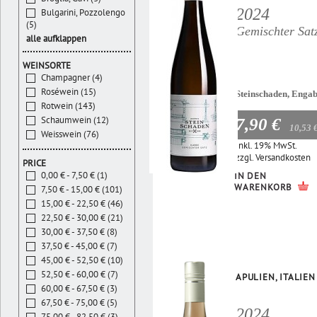
2024
Bulgarini, Pozzolengo
(5)
Gemischter Sat
alle aufklappen
WEINSORTE
Champagner (4)
Roséwein (15)
Steinschaden, Enga
Rotwein (143)
Schaumwein (12)
7,90 €
10,53 
Weisswein (76)
Inkl. 19% MwSt.
zzgl.
Versandkosten
PRICE
0,00 € - 7,50 € (1)
IN DEN
WARENKORB
7,50 € - 15,00 € (101)
15,00 € - 22,50 € (46)
22,50 € - 30,00 € (21)
30,00 € - 37,50 € (8)
37,50 € - 45,00 € (7)
45,00 € - 52,50 € (10)
52,50 € - 60,00 € (7)
APULIEN, ITALIEN
60,00 € - 67,50 € (3)
67,50 € - 75,00 € (5)
2024
75,00 € - 82,50 € (3)