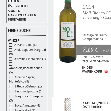
+
ITALIEN
+
2024
ÖSTERREICH
+
SPANIEN
Molì Bianco I
MAGNUMFLASCHEN
Terre degli Osc
NEUE WEINE
MEINE SUCHE
Di Majo Norante,
Campomarino
WINZER
A Mano, Gioia (6)
7,10 €
Alois Lageder, Margreid
9,47 
(9)
Inkl. 19% MwSt.
Altesino,Montalcino (7)
zzgl.
Versandkosten
IN DEN
Ampeleia,Roccatederighi
WARENKORB
(5)
Arnaldo Caprai,
Montefalco (8)
Billecart-Salmon (1)
Binomio,Spoltore (1)
Borgoluce, Susegana
(3)
KAMPTAL/NIEDER
Bove, Avezzano (4)
ÖSTERREICH
Broglia, Gavi (3)