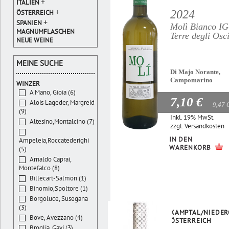
+
ITALIEN
+
2024
ÖSTERREICH
+
SPANIEN
Molì Bianco I
MAGNUMFLASCHEN
Terre degli Osc
NEUE WEINE
MEINE SUCHE
Di Majo Norante,
Campomarino
WINZER
A Mano, Gioia (6)
7,10 €
Alois Lageder, Margreid
9,47 
(9)
Inkl. 19% MwSt.
Altesino,Montalcino (7)
zzgl.
Versandkosten
IN DEN
Ampeleia,Roccatederighi
WARENKORB
(5)
Arnaldo Caprai,
Montefalco (8)
Billecart-Salmon (1)
Binomio,Spoltore (1)
Borgoluce, Susegana
(3)
KAMPTAL/NIEDER
Bove, Avezzano (4)
ÖSTERREICH
Broglia, Gavi (3)