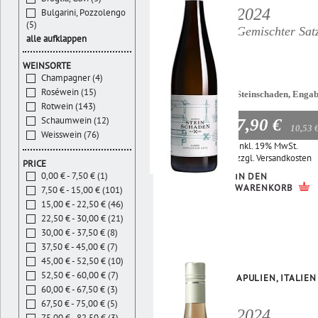
2024
Bulgarini, Pozzolengo
(5)
Gemischter Sat
alle aufklappen
WEINSORTE
Champagner (4)
Roséwein (15)
Steinschaden, Enga
Rotwein (143)
Schaumwein (12)
7,90 €
10,53 
Weisswein (76)
Inkl. 19% MwSt.
zzgl.
Versandkosten
PRICE
0,00 € - 7,50 € (1)
IN DEN
WARENKORB
7,50 € - 15,00 € (101)
15,00 € - 22,50 € (46)
22,50 € - 30,00 € (21)
30,00 € - 37,50 € (8)
37,50 € - 45,00 € (7)
45,00 € - 52,50 € (10)
52,50 € - 60,00 € (7)
APULIEN, ITALIEN
60,00 € - 67,50 € (3)
67,50 € - 75,00 € (5)
2024
75,00 € - 82,50 € (3)