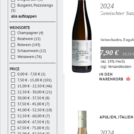
2024
Bulgarini, Pozzolengo
(5)
Gemischter Sat
alle aufklappen
WEINSORTE
Champagner (4)
Roséwein (15)
Steinschaden, Enga
Rotwein (143)
Schaumwein (12)
7,90 €
10,53 
Weisswein (76)
Inkl. 19% MwSt.
zzgl.
Versandkosten
PRICE
0,00 € - 7,50 € (1)
IN DEN
WARENKORB
7,50 € - 15,00 € (101)
15,00 € - 22,50 € (46)
22,50 € - 30,00 € (21)
30,00 € - 37,50 € (8)
37,50 € - 45,00 € (7)
45,00 € - 52,50 € (10)
52,50 € - 60,00 € (7)
APULIEN, ITALIEN
60,00 € - 67,50 € (3)
67,50 € - 75,00 € (5)
2024
75,00 € - 82,50 € (3)