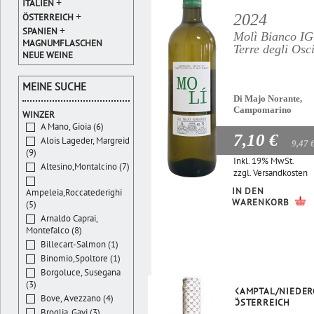
+
ITALIEN
+
2024
ÖSTERREICH
+
SPANIEN
Molì Bianco I
MAGNUMFLASCHEN
Terre degli Osc
NEUE WEINE
MEINE SUCHE
Di Majo Norante,
Campomarino
WINZER
A Mano, Gioia (6)
7,10 €
Alois Lageder, Margreid
9,47 
(9)
Inkl. 19% MwSt.
Altesino,Montalcino (7)
zzgl.
Versandkosten
IN DEN
Ampeleia,Roccatederighi
WARENKORB
(5)
Arnaldo Caprai,
Montefalco (8)
Billecart-Salmon (1)
Binomio,Spoltore (1)
Borgoluce, Susegana
(3)
KAMPTAL/NIEDER
Bove, Avezzano (4)
ÖSTERREICH
Broglia, Gavi (3)