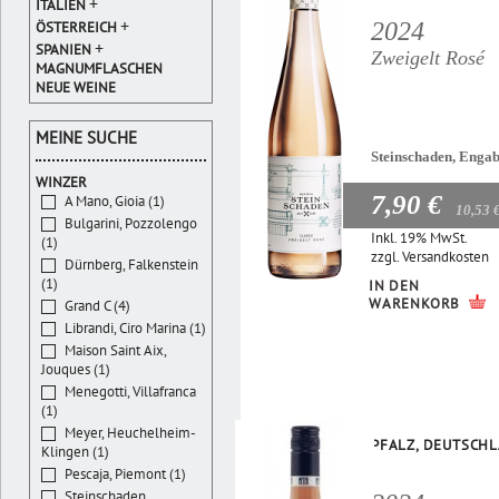
+
ITALIEN
+
2024
ÖSTERREICH
+
SPANIEN
Zweigelt Rosé
MAGNUMFLASCHEN
NEUE WEINE
MEINE SUCHE
Steinschaden, Enga
WINZER
7,90 €
A Mano, Gioia (1)
10,53 
Bulgarini, Pozzolengo
Inkl. 19% MwSt.
(1)
zzgl.
Versandkosten
Dürnberg, Falkenstein
(1)
IN DEN
WARENKORB
Grand C (4)
Librandi, Ciro Marina (1)
Maison Saint Aix,
Jouques (1)
Menegotti, Villafranca
(1)
Meyer, Heuchelheim-
PFALZ, DEUTSCH
Klingen (1)
Pescaja, Piemont (1)
Steinschaden,