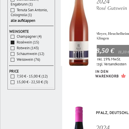
2024
Engabrunn (1)
Rosé Gutswein
Tenuta San Antonio,
Colognola (1)
alle aufklappen
WEINSORTE
Meyer, Heuchelheim
Champagner (4)
Klingen
Roséwein (15)
Rotwein (143)
8,50 €
11,33 
Schaumwein (12)
Inkl. 19% MwSt.
Weisswein (76)
zzgl.
Versandkosten
PRICE
IN DEN
WARENKORB
7,50 € - 15,00 € (12)
15,00 € - 22,50 € (3)
PFALZ, DEUTSCH
2024