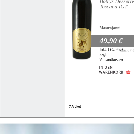
Botrys Dessert
Toscana IGT
Mastrojanni
49,90 €
Inkl. 19% MwSt.
133,07 
zzgl.
Versandkosten
IN DEN
WARENKORB
7 Artikel