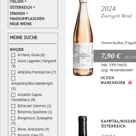
+
ITALIEN
+
2024
ÖSTERREICH
+
SPANIEN
Zweigelt Rosé
MAGNUMFLASCHEN
NEUE WEINE
MEINE SUCHE
Steinschaden, Enga
WINZER
7,90 €
A Mano, Gioia (6)
10,53 
Alois Lageder, Margreid
Inkl. 19% MwSt.
(9)
zzgl.
Versandkosten
Altesino,Montalcino (7)
IN DEN
WARENKORB
Ampeleia,Roccatederighi
(5)
Arnaldo Caprai,
Montefalco (8)
Billecart-Salmon (1)
Binomio,Spoltore (1)
Borgoluce, Susegana
KAMPTAL/NIEDER
(3)
ÖSTERREICH
Bove, Avezzano (4)
Broglia, Gavi (3)