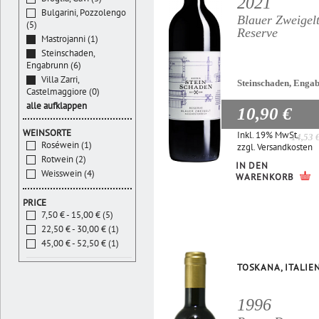
2021
Bulgarini, Pozzolengo
Blauer Zweigel
(5)
Reserve
Mastrojanni (1)
Steinschaden,
Engabrunn (6)
Villa Zarri,
Steinschaden, Enga
Castelmaggiore (0)
alle aufklappen
10,90 €
WEINSORTE
Inkl. 19% MwSt.
14,53 
Roséwein (1)
zzgl.
Versandkosten
Rotwein (2)
IN DEN
Weisswein (4)
WARENKORB
PRICE
7,50 € - 15,00 € (5)
22,50 € - 30,00 € (1)
45,00 € - 52,50 € (1)
TOSKANA, ITALIE
1996