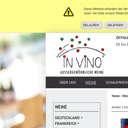
Diese Website erfordert die V
lesen Sie bitte unsere
Datensc
ERLAUBEN
ABLEHNEN
ÖFFNU
Di bis 
ÜBER UNS
WEINE
SCHAUMWEI
Home
|
Wei
WEINE
Artikel 1 b
+
DEUTSCHLAND
+
FRANKREICH