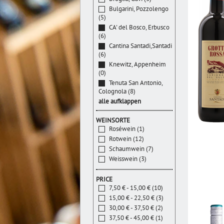
Bulgarini, Pozzolengo
(5)
CA' del Bosco, Erbusco
(6)
Cantina Santadi,Santadi
(6)
Knewitz, Appenheim
(0)
Tenuta San Antonio,
Colognola (8)
alle aufklappen
WEINSORTE
Roséwein (1)
Rotwein (12)
Schaumwein (7)
Weisswein (3)
PRICE
7,50 € - 15,00 € (10)
15,00 € - 22,50 € (3)
30,00 € - 37,50 € (2)
37,50 € - 45,00 € (1)