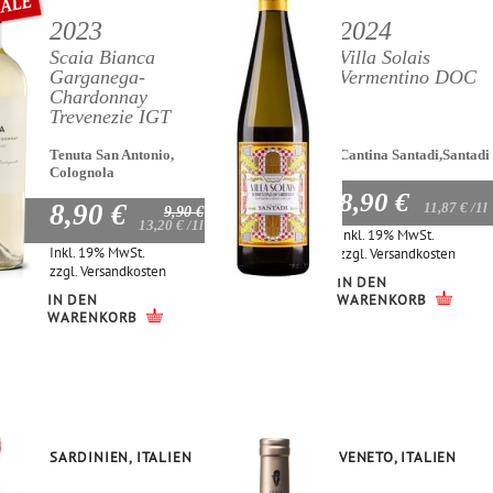
2023
2024
Scaia Bianca
Villa Solais
Garganega-
Vermentino DOC
Chardonnay
Trevenezie IGT
Tenuta San Antonio,
Cantina Santadi,Santadi
Colognola
8,90 €
8,90 €
11,87 €
/1l
9,90 €
13,20 €
/1l
Inkl. 19% MwSt.
Inkl. 19% MwSt.
zzgl.
Versandkosten
zzgl.
Versandkosten
IN DEN
IN DEN
WARENKORB
WARENKORB
SARDINIEN, ITALIEN
VENETO, ITALIEN