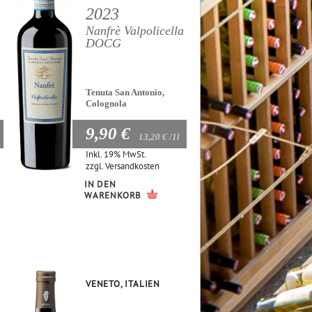
2023
Nanfrè Valpolicella
DOCG
Tenuta San Antonio,
Colognola
9,90 €
13,20 €
/1l
Inkl. 19% MwSt.
zzgl.
Versandkosten
IN DEN
WARENKORB
VENETO, ITALIEN