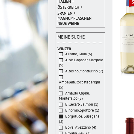
+
ITALIEN
+
ÖSTERREICH
+
SPANIEN
MAGNUMFLASCHEN
NEUE WEINE
MEINE SUCHE
WINZER
A Mano, Gioia (6)
Alois Lageder, Margreid
(9)
Altesino,Montalcino (7)
Ampeleia,Roccatederighi
(5)
Arnaldo Caprai,
Montefalco (8)
Billecart-Salmon (1)
Binomio,Spoltore (1)
Borgoluce, Susegana
(3)
Bove, Avezzano (4)
Broglia, Gavi (3)