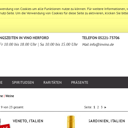
erwendung von Cookies um alle Funktionen nutze zu können. Für weitere Informationen, 
hutz
-Seite. Um die Verwendung von Cookies für diese Seite zu aktivieren, klicken Sie bitt
NGSZEITEN IN VINO HERFORD
TELEFON 05221-73706
Mail
info@invino.de
Fr 10.00 bis 18.00 Uhr | Sa 10.00 bis 15.00 Uhr
NE
SPIRITUOSEN
RARITÄTEN
PRÄSENTE
ne
|
Weine
is 9 von 23 gesamt
Seite:
1
2
3
VENETO, ITALIEN
SARDINIEN, ITALIEN