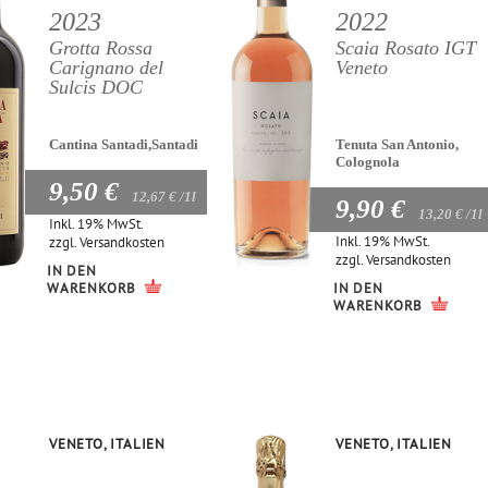
2023
2022
Grotta Rossa
Scaia Rosato IGT
Carignano del
Veneto
Sulcis DOC
Cantina Santadi,Santadi
Tenuta San Antonio,
Colognola
9,50 €
12,67 €
/1l
9,90 €
13,20 €
/1l
Inkl. 19% MwSt.
Inkl. 19% MwSt.
zzgl.
Versandkosten
zzgl.
Versandkosten
IN DEN
WARENKORB
IN DEN
WARENKORB
VENETO, ITALIEN
VENETO, ITALIEN