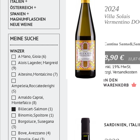
+
ITALIEN
+
2024
ÖSTERREICH
+
SPANIEN
Villa Solais
MAGNUMFLASCHEN
Vermentino D
NEUE WEINE
MEINE SUCHE
Cantina Santadi,San
WINZER
8,90 €
A Mano, Gioia (6)
11,87 
Alois Lageder, Margreid
Inkl. 19% MwSt.
(9)
zzgl.
Versandkosten
Altesino,Montalcino (7)
IN DEN
WARENKORB
Ampeleia,Roccatederighi
(5)
Arnaldo Caprai,
Montefalco (8)
Billecart-Salmon (1)
Binomio,Spoltore (1)
Borgoluce, Susegana
SARDINIEN, ITAL
(3)
Bove, Avezzano (4)
Broglia, Gavi (3)