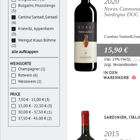
2020
Bulgarini, Pozzolengo
Noras Cannona
(5)
Sardegna DOC
Cantina Santadi,Santadi
(6)
Knewitz, Appenheim
(0)
Cantina Santadi,San
Weingut Klaus Böhme
(2)
15,90 €
alle aufklappen
Inkl. 19% MwSt.
21,20 
WEINSORTE
zzgl.
Versandkosten
Champagner (1)
IN DEN
Rotwein (6)
WARENKORB
Weisswein (2)
PRICE
7,50 € - 15,00 € (3)
15,00 € - 22,50 € (3)
30,00 € - 37,50 € (1)
SARDINIEN, ITAL
37,50 € - 45,00 € (2)
2015