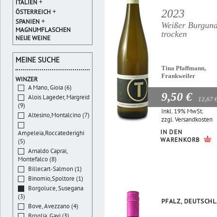
+
ITALIEN
+
2023
ÖSTERREICH
+
SPANIEN
Weißer Burgun
MAGNUMFLASCHEN
trocken
NEUE WEINE
MEINE SUCHE
Tina Pfaffmann,
Frankweiler
WINZER
A Mano, Gioia (6)
9,50 €
Alois Lageder, Margreid
12,67 
(9)
Inkl. 19% MwSt.
Altesino,Montalcino (7)
zzgl.
Versandkosten
IN DEN
Ampeleia,Roccatederighi
WARENKORB
(5)
Arnaldo Caprai,
Montefalco (8)
Billecart-Salmon (1)
Binomio,Spoltore (1)
Borgoluce, Susegana
(3)
PFALZ, DEUTSCH
Bove, Avezzano (4)
Broglia, Gavi (3)