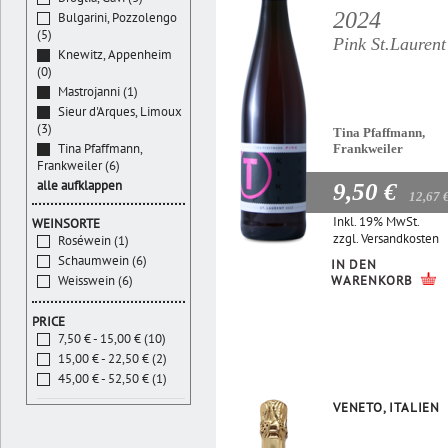
2024
Bulgarini, Pozzolengo
(5)
Pink St.Laurent
Knewitz, Appenheim
(0)
Mastrojanni (1)
Sieur d'Arques, Limoux
(3)
Tina Pfaffmann,
Tina Pfaffmann,
Frankweiler
Frankweiler (6)
alle aufklappen
9,50 €
12,67 
Inkl. 19% MwSt.
WEINSORTE
zzgl.
Versandkosten
Roséwein (1)
Schaumwein (6)
IN DEN
WARENKORB
Weisswein (6)
PRICE
7,50 € - 15,00 € (10)
15,00 € - 22,50 € (2)
45,00 € - 52,50 € (1)
VENETO, ITALIEN