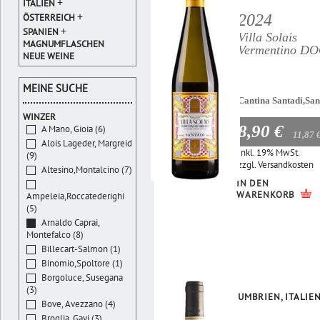
+
ITALIEN
+
2024
ÖSTERREICH
+
SPANIEN
Villa Solais
MAGNUMFLASCHEN
Vermentino D
NEUE WEINE
MEINE SUCHE
Cantina Santadi,San
WINZER
8,90 €
A Mano, Gioia (6)
11,87 
Alois Lageder, Margreid
Inkl. 19% MwSt.
(9)
zzgl.
Versandkosten
Altesino,Montalcino (7)
IN DEN
WARENKORB
Ampeleia,Roccatederighi
(5)
Arnaldo Caprai,
Montefalco (8)
Billecart-Salmon (1)
Binomio,Spoltore (1)
Borgoluce, Susegana
(3)
UMBRIEN, ITALIE
Bove, Avezzano (4)
Broglia, Gavi (3)