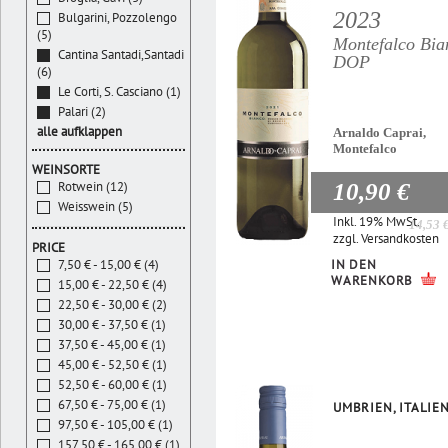
2023
Bulgarini, Pozzolengo
(5)
Montefalco Bia
Cantina Santadi,Santadi
DOP
(6)
Le Corti, S. Casciano (1)
Palari (2)
alle aufklappen
Arnaldo Caprai,
Montefalco
WEINSORTE
10,90 €
Rotwein (12)
Weisswein (5)
Inkl. 19% MwSt.
14,53 
zzgl.
Versandkosten
PRICE
IN DEN
7,50 € - 15,00 € (4)
WARENKORB
15,00 € - 22,50 € (4)
22,50 € - 30,00 € (2)
30,00 € - 37,50 € (1)
37,50 € - 45,00 € (1)
45,00 € - 52,50 € (1)
52,50 € - 60,00 € (1)
67,50 € - 75,00 € (1)
UMBRIEN, ITALIE
97,50 € - 105,00 € (1)
157,50 € - 165,00 € (1)