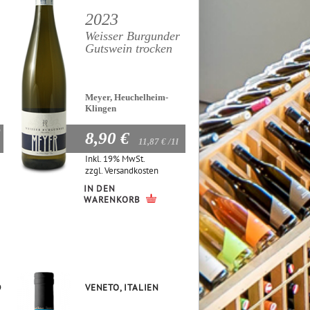
2023
Weisser Burgunder
Gutswein trocken
Meyer, Heuchelheim-
Klingen
8,90 €
11,87 €
/1l
Inkl. 19% MwSt.
zzgl.
Versandkosten
IN DEN
WARENKORB
D
VENETO, ITALIEN