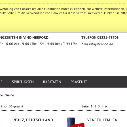
erwendung von Cookies um alle Funktionen nutze zu können. Für weitere Informationen, 
hutz
-Seite. Um die Verwendung von Cookies für diese Seite zu aktivieren, klicken Sie bitt
NGSZEITEN IN VINO HERFORD
TELEFON 05221-73706
Mail
info@invino.de
Fr 10.00 bis 18.00 Uhr | Sa 10.00 bis 15.00 Uhr
NE
SPIRITUOSEN
RARITÄTEN
PRÄSENTE
ne
|
Weine
is 9 von 36 gesamt
Seite:
1
2
3
4
PFALZ, DEUTSCHLAND
VENETO, ITALIEN