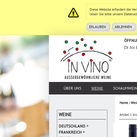
Diese Website erfordert die V
lesen Sie bitte unsere
Datensc
ERLAUBEN
ABLEHNEN
ÖFFNU
Di bis 
ÜBER UNS
WEINE
SCHAUMWEI
Home
|
Wei
WEINE
Artikel 1 b
+
DEUTSCHLAND
+
FRANKREICH