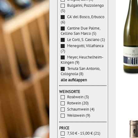
Bulgarini, Pozzolengo
(5)
CA' del Bosco, Erbusco
(6)
Cantine Due Palme,
Cellino San Marco (5)
Le Corti, S. Casciano (1)
Menegotti, Villafranca
(7)
Meyer, Heuchelheim-
Klingen (9)
Tenuta San Antonio,
Colognola (8)
alle aufklappen
WEINSORTE
Roséwein (3)
Rotwein (20)
Schaumwein (4)
Weisswein (9)
PRICE
7,50 € - 15,00 € (21)