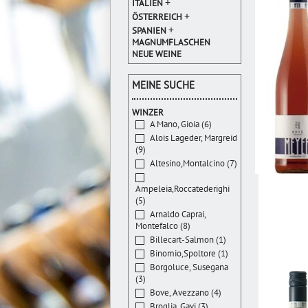
+
ITALIEN
+
ÖSTERREICH
+
SPANIEN
MAGNUMFLASCHEN
NEUE WEINE
MEINE SUCHE
WINZER
A Mano, Gioia (6)
Alois Lageder, Margreid
(9)
Altesino,Montalcino (7)
Ampeleia,Roccatederighi
(5)
Arnaldo Caprai,
Montefalco (8)
Billecart-Salmon (1)
Binomio,Spoltore (1)
Borgoluce, Susegana
(3)
Bove, Avezzano (4)
Broglia, Gavi (3)