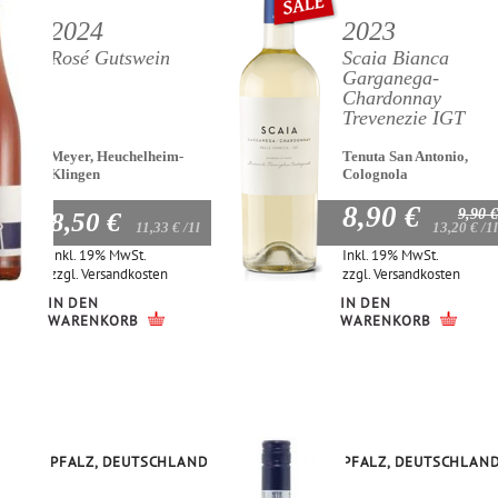
2024
2023
Rosé Gutswein
Scaia Bianca
Garganega-
Chardonnay
Trevenezie IGT
Meyer, Heuchelheim-
Tenuta San Antonio,
Klingen
Colognola
8,90 €
9,90 €
8,50 €
11,33 €
/1l
13,20 €
/1l
Inkl. 19% MwSt.
Inkl. 19% MwSt.
zzgl.
Versandkosten
zzgl.
Versandkosten
IN DEN
IN DEN
WARENKORB
WARENKORB
PFALZ, DEUTSCHLAND
PFALZ, DEUTSCHLAN