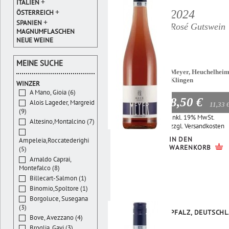
+
ITALIEN
+
2024
ÖSTERREICH
+
SPANIEN
Rosé Gutswein
MAGNUMFLASCHEN
NEUE WEINE
MEINE SUCHE
Meyer, Heuchelheim
Klingen
WINZER
A Mano, Gioia (6)
8,50 €
Alois Lageder, Margreid
11,33 
(9)
Inkl. 19% MwSt.
Altesino,Montalcino (7)
zzgl.
Versandkosten
IN DEN
Ampeleia,Roccatederighi
WARENKORB
(5)
Arnaldo Caprai,
Montefalco (8)
Billecart-Salmon (1)
Binomio,Spoltore (1)
Borgoluce, Susegana
(3)
PFALZ, DEUTSCH
Bove, Avezzano (4)
Broglia, Gavi (3)