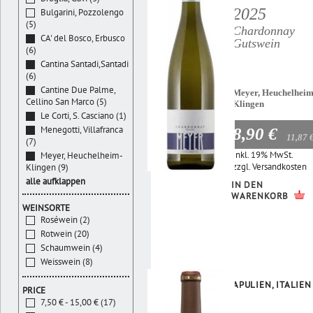
2025
Bulgarini, Pozzolengo
(5)
Chardonnay
CA' del Bosco, Erbusco
Gutswein
(6)
Cantina Santadi,Santadi
(6)
Cantine Due Palme,
Meyer, Heuchelheim
Cellino San Marco (5)
Klingen
Le Corti, S. Casciano (1)
Menegotti, Villafranca
8,90 €
11,87 
(7)
Inkl. 19% MwSt.
Meyer, Heuchelheim-
zzgl.
Versandkosten
Klingen (9)
alle aufklappen
IN DEN
WARENKORB
WEINSORTE
Roséwein (2)
Rotwein (20)
Schaumwein (4)
Weisswein (8)
APULIEN, ITALIEN
PRICE
7,50 € - 15,00 € (17)