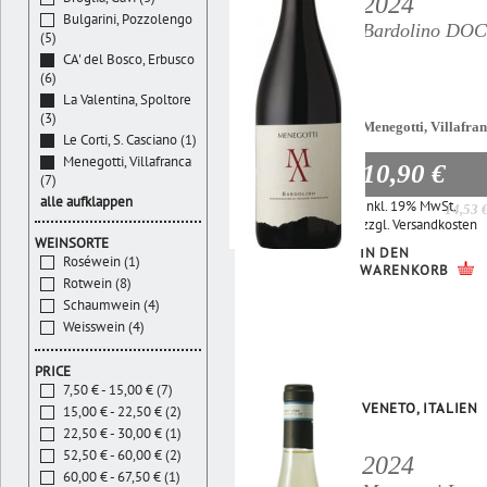
2024
Bulgarini, Pozzolengo
Bardolino DOC
(5)
CA' del Bosco, Erbusco
(6)
La Valentina, Spoltore
(3)
Menegotti, Villafra
Le Corti, S. Casciano (1)
Menegotti, Villafranca
10,90 €
(7)
alle aufklappen
Inkl. 19% MwSt.
14,53 
zzgl.
Versandkosten
WEINSORTE
IN DEN
Roséwein (1)
WARENKORB
Rotwein (8)
Schaumwein (4)
Weisswein (4)
PRICE
7,50 € - 15,00 € (7)
VENETO, ITALIEN
15,00 € - 22,50 € (2)
22,50 € - 30,00 € (1)
52,50 € - 60,00 € (2)
2024
60,00 € - 67,50 € (1)