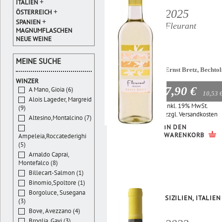
+
ITALIEN
+
2025
ÖSTERREICH
+
SPANIEN
Fleurant
MAGNUMFLASCHEN
NEUE WEINE
MEINE SUCHE
Ernst Bretz, Bechto
WINZER
7,90 €
A Mano, Gioia (6)
10,53 
Alois Lageder, Margreid
Inkl. 19% MwSt.
(9)
zzgl.
Versandkosten
Altesino,Montalcino (7)
IN DEN
WARENKORB
Ampeleia,Roccatederighi
(5)
Arnaldo Caprai,
Montefalco (8)
Billecart-Salmon (1)
Binomio,Spoltore (1)
Borgoluce, Susegana
SIZILIEN, ITALIEN
(3)
Bove, Avezzano (4)
Broglia, Gavi (3)