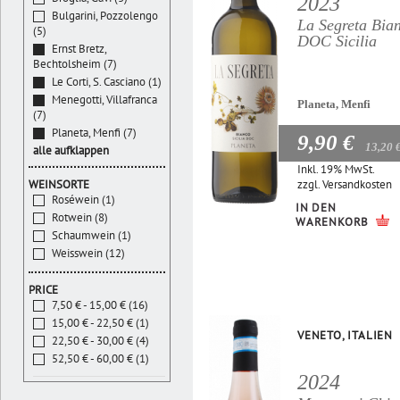
2023
Bulgarini, Pozzolengo
La Segreta Bia
(5)
DOC Sicilia
Ernst Bretz,
Bechtolsheim (7)
Le Corti, S. Casciano (1)
Menegotti, Villafranca
Planeta, Menfi
(7)
Planeta, Menfi (7)
9,90 €
13,20 
alle aufklappen
Inkl. 19% MwSt.
zzgl.
Versandkosten
WEINSORTE
Roséwein (1)
IN DEN
Rotwein (8)
WARENKORB
Schaumwein (1)
Weisswein (12)
PRICE
7,50 € - 15,00 € (16)
15,00 € - 22,50 € (1)
VENETO, ITALIEN
22,50 € - 30,00 € (4)
52,50 € - 60,00 € (1)
2024