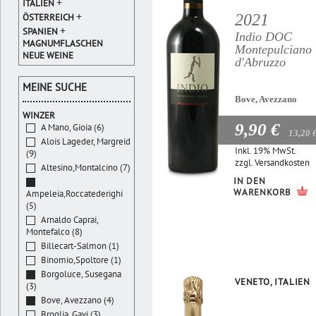
+
ITALIEN
+
2021
ÖSTERREICH
+
SPANIEN
Indio DOC
MAGNUMFLASCHEN
Montepulciano
NEUE WEINE
d'Abruzzo
MEINE SUCHE
Bove, Avezzano
WINZER
9,90 €
A Mano, Gioia (6)
13,20 
Alois Lageder, Margreid
Inkl. 19% MwSt.
(9)
zzgl.
Versandkosten
Altesino,Montalcino (7)
IN DEN
WARENKORB
Ampeleia,Roccatederighi
(5)
Arnaldo Caprai,
Montefalco (8)
Billecart-Salmon (1)
Binomio,Spoltore (1)
Borgoluce, Susegana
VENETO, ITALIEN
(3)
Bove, Avezzano (4)
Broglia, Gavi (3)