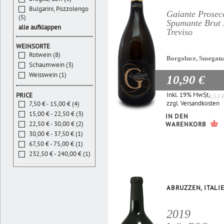
Bulgarini, Pozzolengo
Gaiante Prosec
(5)
Spumante Bru
alle aufklappen
Treviso
WEINSORTE
Rotwein (8)
Borgoluce, Susegan
Schaumwein (3)
Weisswein (1)
10,90 €
Inkl. 19% MwSt.
PRICE
14,53 
zzgl.
Versandkosten
7,50 € - 15,00 € (4)
15,00 € - 22,50 € (3)
IN DEN
22,50 € - 30,00 € (2)
WARENKORB
30,00 € - 37,50 € (1)
67,50 € - 75,00 € (1)
232,50 € - 240,00 € (1)
ABRUZZEN, ITALI
2019