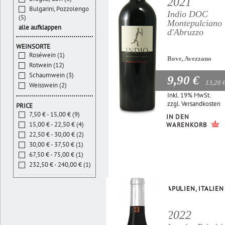
2021
Bulgarini, Pozzolengo
Indio DOC
(5)
Montepulciano
alle aufklappen
d'Abruzzo
WEINSORTE
Roséwein (1)
Bove, Avezzano
Rotwein (12)
Schaumwein (3)
9,90 €
13,20 
Weisswein (2)
Inkl. 19% MwSt.
zzgl.
Versandkosten
PRICE
7,50 € - 15,00 € (9)
IN DEN
15,00 € - 22,50 € (4)
WARENKORB
22,50 € - 30,00 € (2)
30,00 € - 37,50 € (1)
67,50 € - 75,00 € (1)
232,50 € - 240,00 € (1)
APULIEN, ITALIEN
2022