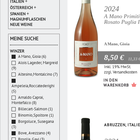
+
ITALIEN
+
2024
ÖSTERREICH
+
SPANIEN
A Mano Primiti
MAGNUMFLASCHEN
Rosato Puglia 
NEUE WEINE
MEINE SUCHE
A Mano, Gioia
WINZER
8,50 €
A Mano, Gioia (6)
11,33 
Alois Lageder, Margreid
Inkl. 19% MwSt.
(9)
zzgl.
Versandkosten
Altesino,Montalcino (7)
IN DEN
WARENKORB
Ampeleia,Roccatederighi
(5)
Arnaldo Caprai,
Montefalco (8)
Billecart-Salmon (1)
Binomio,Spoltore (1)
Borgoluce, Susegana
ABRUZZEN, ITALI
(3)
Bove, Avezzano (4)
Broglia, Gavi (3)