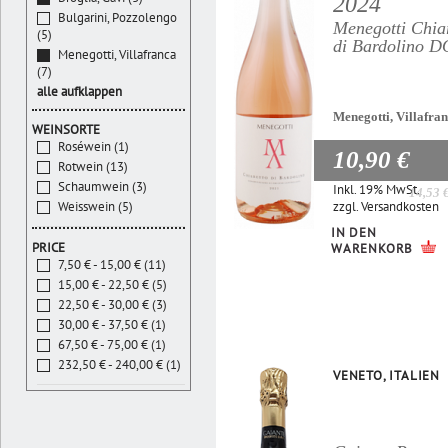
2024
Bulgarini, Pozzolengo
Menegotti Chia
(5)
di Bardolino 
Menegotti, Villafranca
(7)
alle aufklappen
Menegotti, Villafra
WEINSORTE
Roséwein (1)
10,90 €
Rotwein (13)
Schaumwein (3)
Inkl. 19% MwSt.
14,53 
zzgl.
Versandkosten
Weisswein (5)
IN DEN
PRICE
WARENKORB
7,50 € - 15,00 € (11)
15,00 € - 22,50 € (5)
22,50 € - 30,00 € (3)
30,00 € - 37,50 € (1)
67,50 € - 75,00 € (1)
232,50 € - 240,00 € (1)
VENETO, ITALIEN