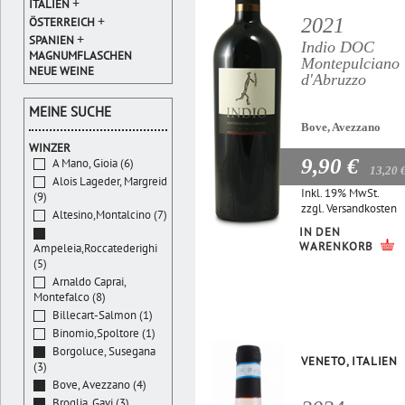
+
ITALIEN
+
2021
ÖSTERREICH
+
SPANIEN
Indio DOC
MAGNUMFLASCHEN
Montepulciano
NEUE WEINE
d'Abruzzo
MEINE SUCHE
Bove, Avezzano
WINZER
9,90 €
A Mano, Gioia (6)
13,20 
Alois Lageder, Margreid
Inkl. 19% MwSt.
(9)
zzgl.
Versandkosten
Altesino,Montalcino (7)
IN DEN
WARENKORB
Ampeleia,Roccatederighi
(5)
Arnaldo Caprai,
Montefalco (8)
Billecart-Salmon (1)
Binomio,Spoltore (1)
Borgoluce, Susegana
VENETO, ITALIEN
(3)
Bove, Avezzano (4)
Broglia, Gavi (3)