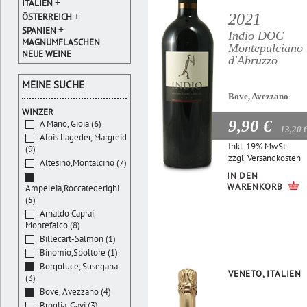
+
ITALIEN
+
2021
ÖSTERREICH
+
SPANIEN
Indio DOC
MAGNUMFLASCHEN
Montepulciano
NEUE WEINE
d'Abruzzo
MEINE SUCHE
Bove, Avezzano
WINZER
9,90 €
A Mano, Gioia (6)
13,20 
Alois Lageder, Margreid
Inkl. 19% MwSt.
(9)
zzgl.
Versandkosten
Altesino,Montalcino (7)
IN DEN
WARENKORB
Ampeleia,Roccatederighi
(5)
Arnaldo Caprai,
Montefalco (8)
Billecart-Salmon (1)
Binomio,Spoltore (1)
Borgoluce, Susegana
VENETO, ITALIEN
(3)
Bove, Avezzano (4)
Broglia, Gavi (3)