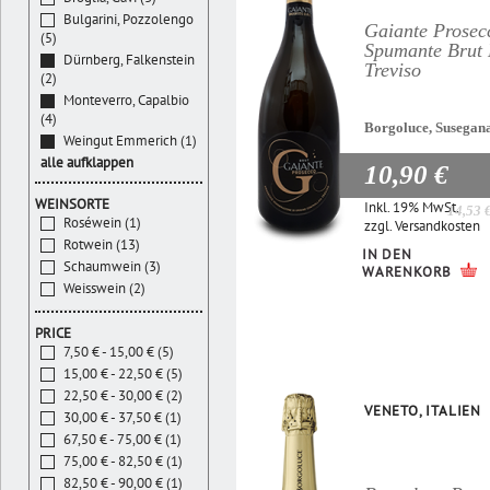
Bulgarini, Pozzolengo
Gaiante Prosec
(5)
Spumante Bru
Dürnberg, Falkenstein
Treviso
(2)
Monteverro, Capalbio
(4)
Borgoluce, Susegan
Weingut Emmerich (1)
alle aufklappen
10,90 €
WEINSORTE
Inkl. 19% MwSt.
14,53 
Roséwein (1)
zzgl.
Versandkosten
Rotwein (13)
IN DEN
Schaumwein (3)
WARENKORB
Weisswein (2)
PRICE
7,50 € - 15,00 € (5)
15,00 € - 22,50 € (5)
22,50 € - 30,00 € (2)
VENETO, ITALIEN
30,00 € - 37,50 € (1)
67,50 € - 75,00 € (1)
75,00 € - 82,50 € (1)
82,50 € - 90,00 € (1)