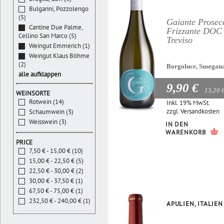
Bulgarini, Pozzolengo
(5)
Gaiante Prosec
Cantine Due Palme,
Frizzante DOC
Cellino San Marco (5)
Treviso
Weingut Emmerich (1)
Weingut Klaus Böhme
(2)
Borgoluce, Susegan
alle aufklappen
9,90 €
13,20 
WEINSORTE
Rotwein (14)
Inkl. 19% MwSt.
zzgl.
Versandkosten
Schaumwein (3)
Weisswein (3)
IN DEN
WARENKORB
PRICE
7,50 € - 15,00 € (10)
15,00 € - 22,50 € (5)
22,50 € - 30,00 € (2)
30,00 € - 37,50 € (1)
67,50 € - 75,00 € (1)
232,50 € - 240,00 € (1)
APULIEN, ITALIEN