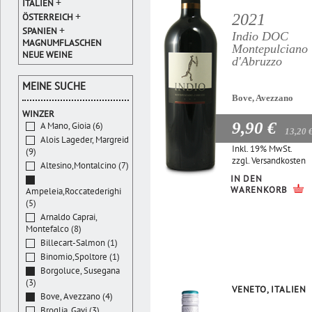
+
ITALIEN
+
2021
ÖSTERREICH
+
SPANIEN
Indio DOC
MAGNUMFLASCHEN
Montepulciano
NEUE WEINE
d'Abruzzo
MEINE SUCHE
Bove, Avezzano
WINZER
9,90 €
A Mano, Gioia (6)
13,20 
Alois Lageder, Margreid
Inkl. 19% MwSt.
(9)
zzgl.
Versandkosten
Altesino,Montalcino (7)
IN DEN
WARENKORB
Ampeleia,Roccatederighi
(5)
Arnaldo Caprai,
Montefalco (8)
Billecart-Salmon (1)
Binomio,Spoltore (1)
Borgoluce, Susegana
(3)
VENETO, ITALIEN
Bove, Avezzano (4)
Broglia, Gavi (3)