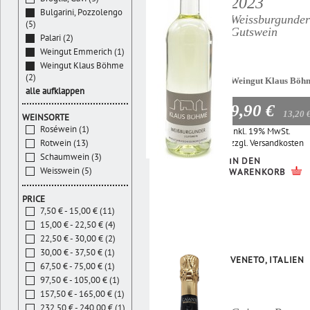
2023
Bulgarini, Pozzolengo
Weissburgunder
(5)
Gutswein
Palari (2)
Weingut Emmerich (1)
Weingut Klaus Böhme
(2)
Weingut Klaus Böh
alle aufklappen
9,90 €
13,20 
WEINSORTE
Roséwein (1)
Inkl. 19% MwSt.
zzgl.
Versandkosten
Rotwein (13)
Schaumwein (3)
IN DEN
Weisswein (5)
WARENKORB
PRICE
7,50 € - 15,00 € (11)
15,00 € - 22,50 € (4)
22,50 € - 30,00 € (2)
30,00 € - 37,50 € (1)
VENETO, ITALIEN
67,50 € - 75,00 € (1)
97,50 € - 105,00 € (1)
157,50 € - 165,00 € (1)
232,50 € - 240,00 € (1)