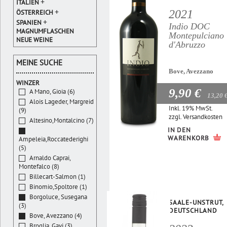
+
ITALIEN
+
2021
ÖSTERREICH
+
SPANIEN
Indio DOC
MAGNUMFLASCHEN
Montepulciano
NEUE WEINE
d'Abruzzo
MEINE SUCHE
Bove, Avezzano
WINZER
9,90 €
A Mano, Gioia (6)
13,20 
Alois Lageder, Margreid
Inkl. 19% MwSt.
(9)
zzgl.
Versandkosten
Altesino,Montalcino (7)
IN DEN
WARENKORB
Ampeleia,Roccatederighi
(5)
Arnaldo Caprai,
Montefalco (8)
Billecart-Salmon (1)
Binomio,Spoltore (1)
Borgoluce, Susegana
SAALE-UNSTRUT,
(3)
DEUTSCHLAND
Bove, Avezzano (4)
Broglia, Gavi (3)