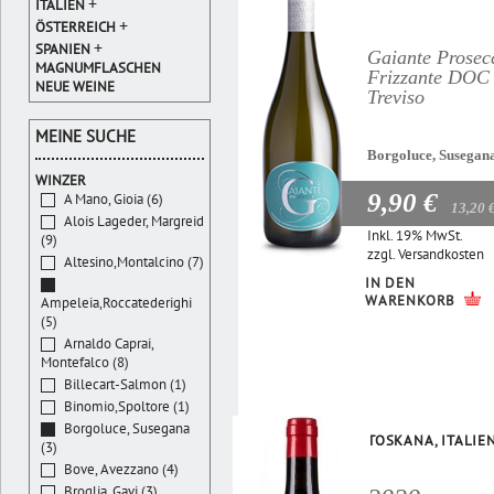
+
ITALIEN
+
ÖSTERREICH
+
SPANIEN
Gaiante Prosec
MAGNUMFLASCHEN
Frizzante DOC
NEUE WEINE
Treviso
MEINE SUCHE
Borgoluce, Susegan
WINZER
9,90 €
A Mano, Gioia (6)
13,20 
Alois Lageder, Margreid
Inkl. 19% MwSt.
(9)
zzgl.
Versandkosten
Altesino,Montalcino (7)
IN DEN
WARENKORB
Ampeleia,Roccatederighi
(5)
Arnaldo Caprai,
Montefalco (8)
Billecart-Salmon (1)
Binomio,Spoltore (1)
Borgoluce, Susegana
TOSKANA, ITALIE
(3)
Bove, Avezzano (4)
Broglia, Gavi (3)