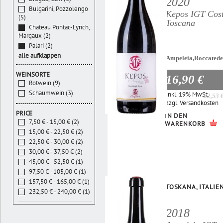
2020
Bulgarini, Pozzolengo
Kepos IGT Cos
(5)
Toscana
Chateau Pontac-Lynch,
Margaux (2)
Palari (2)
alle aufklappen
Ampeleia,Roccatede
WEINSORTE
16,90 €
Rotwein (9)
Schaumwein (3)
Inkl. 19% MwSt.
22,53 
zzgl.
Versandkosten
PRICE
IN DEN
7,50 € - 15,00 € (2)
WARENKORB
15,00 € - 22,50 € (2)
22,50 € - 30,00 € (2)
30,00 € - 37,50 € (2)
45,00 € - 52,50 € (1)
97,50 € - 105,00 € (1)
157,50 € - 165,00 € (1)
TOSKANA, ITALIE
232,50 € - 240,00 € (1)
2018