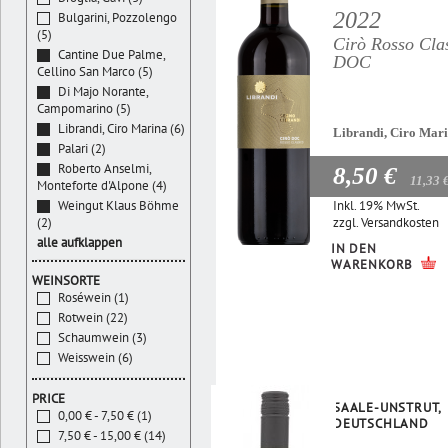
2022
Bulgarini, Pozzolengo
(5)
Cirò Rosso Cla
Cantine Due Palme,
DOC
Cellino San Marco (5)
Di Majo Norante,
Campomarino (5)
Librandi, Ciro Marina (6)
Librandi, Ciro Mar
Palari (2)
Roberto Anselmi,
8,50 €
11,33 
Monteforte d'Alpone (4)
Inkl. 19% MwSt.
Weingut Klaus Böhme
zzgl.
Versandkosten
(2)
alle aufklappen
IN DEN
WARENKORB
WEINSORTE
Roséwein (1)
Rotwein (22)
Schaumwein (3)
Weisswein (6)
PRICE
SAALE-UNSTRUT,
0,00 € - 7,50 € (1)
DEUTSCHLAND
7,50 € - 15,00 € (14)