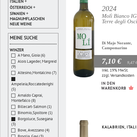
+
ITALIEN
+
2024
ÖSTERREICH
+
SPANIEN
Molì Bianco I
MAGNUMFLASCHEN
Terre degli Osc
NEUE WEINE
MEINE SUCHE
Di Majo Norante,
Campomarino
WINZER
A Mano, Gioia (6)
7,10 €
Alois Lageder, Margreid
9,47 
(9)
Inkl. 19% MwSt.
Altesino,Montalcino (7)
zzgl.
Versandkosten
IN DEN
Ampeleia,Roccatederighi
WARENKORB
(5)
Arnaldo Caprai,
Montefalco (8)
Billecart-Salmon (1)
Binomio,Spoltore (1)
Borgoluce, Susegana
(3)
KALABRIEN, ITAL
Bove, Avezzano (4)
Broglia, Gavi (3)