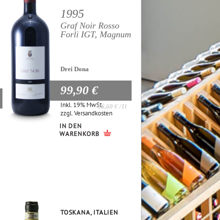
1995
Graf Noir Rosso
Forli IGT, Magnum
Drei Dona
99,90 €
Inkl. 19% MwSt.
66,60 €
/1l
zzgl.
Versandkosten
IN DEN
WARENKORB
TOSKANA, ITALIEN