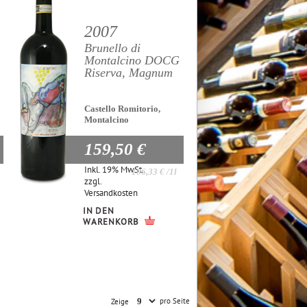
2007
Brunello di
Montalcino DOCG
Riserva, Magnum
Castello Romitorio,
Montalcino
159,50 €
Inkl. 19% MwSt.
106,33 €
/1l
zzgl.
Versandkosten
IN DEN
WARENKORB
pro Seite
Zeige