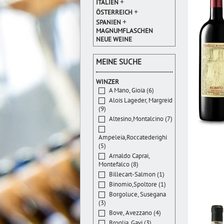
+
ITALIEN
+
ÖSTERREICH
+
SPANIEN
MAGNUMFLASCHEN
NEUE WEINE
MEINE SUCHE
WINZER
A Mano, Gioia (6)
Alois Lageder, Margreid
(9)
Altesino,Montalcino (7)
Ampeleia,Roccatederighi
(5)
Arnaldo Caprai,
Montefalco (8)
Billecart-Salmon (1)
Binomio,Spoltore (1)
Borgoluce, Susegana
(3)
Bove, Avezzano (4)
Broglia, Gavi (3)