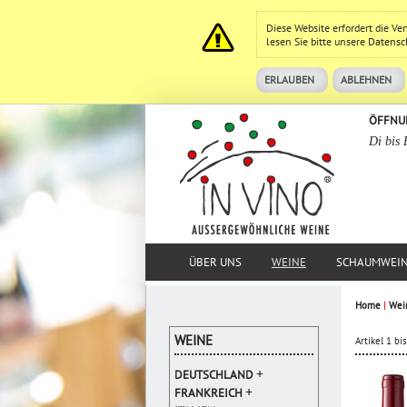
Diese Website erfordert die V
lesen Sie bitte unsere
Datensc
ERLAUBEN
ABLEHNEN
ÖFFNU
Di bis 
ÜBER UNS
WEINE
SCHAUMWEI
Home
|
Wei
WEINE
Artikel 1 b
+
DEUTSCHLAND
+
FRANKREICH