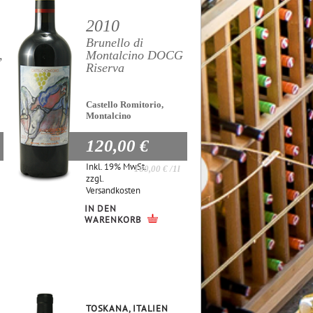
2010
Brunello di
,
Montalcino DOCG
Riserva
Castello Romitorio,
Montalcino
120,00 €
Inkl. 19% MwSt.
160,00 €
/1l
zzgl.
Versandkosten
IN DEN
WARENKORB
TOSKANA, ITALIEN