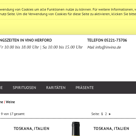
erwendung von Cookies um alle Funktionen nutze zu können. Für weitere Informationen, 
hutz
-Seite. Um die Verwendung von Cookies für diese Seite zu aktivieren, klicken Sie bitt
NGSZEITEN IN VINO HERFORD
TELEFON 05221-73706
Mail
info@invino.de
Fr 10.00 bis 18.00 Uhr | Sa 10.00 bis 15.00 Uhr
NE
SPIRITUOSEN
RARITÄTEN
PRÄSENTE
ne
|
Weine
is 9 von 17 gesamt
Seite:
1
2
TOSKANA, ITALIEN
TOSKANA, ITALIEN