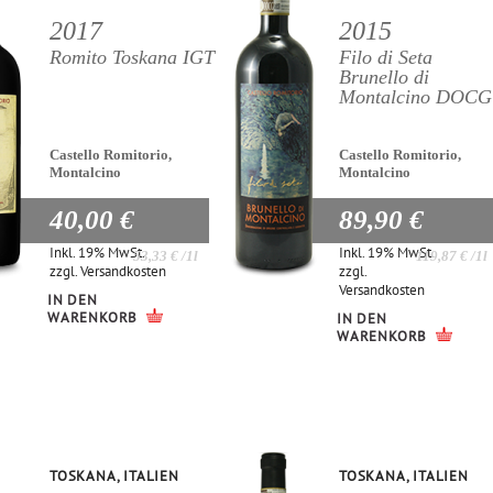
2017
2015
Romito Toskana IGT
Filo di Seta
Brunello di
Montalcino DOCG
Castello Romitorio,
Castello Romitorio,
Montalcino
Montalcino
40,00 €
89,90 €
Inkl. 19% MwSt.
Inkl. 19% MwSt.
53,33 €
/1l
119,87 €
/1l
zzgl.
Versandkosten
zzgl.
Versandkosten
IN DEN
WARENKORB
IN DEN
WARENKORB
TOSKANA, ITALIEN
TOSKANA, ITALIEN