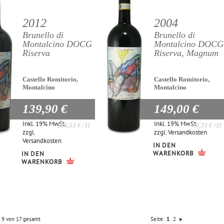
2012
2004
Brunello di
Brunello di
Montalcino DOCG
Montalcino DOCG
Riserva
Riserva, Magnum
Castello Romitorio,
Castello Romitorio,
Montalcino
Montalcino
139,90 €
149,00 €
Inkl. 19% MwSt.
Inkl. 19% MwSt.
186,53 €
/1l
99,33 €
/1l
zzgl.
zzgl.
Versandkosten
Versandkosten
IN DEN
WARENKORB
IN DEN
WARENKORB
is 9 von 17 gesamt
Seite:
1
2