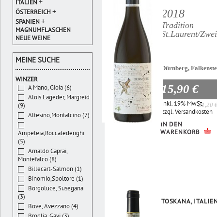
+
ITALIEN
+
2018
ÖSTERREICH
+
SPANIEN
Tradition
MAGNUMFLASCHEN
St.Laurent/Zwei
NEUE WEINE
MEINE SUCHE
Dürnberg, Falkenste
WINZER
15,90 €
A Mano, Gioia (6)
Alois Lageder, Margreid
Inkl. 19% MwSt.
(9)
21,20 
zzgl.
Versandkosten
Altesino,Montalcino (7)
IN DEN
WARENKORB
Ampeleia,Roccatederighi
(5)
Arnaldo Caprai,
Montefalco (8)
Billecart-Salmon (1)
Binomio,Spoltore (1)
Borgoluce, Susegana
(3)
TOSKANA, ITALIE
Bove, Avezzano (4)
Broglia, Gavi (3)