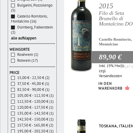
2015
Bulgarini, Pozzolengo
(5)
Filo di Seta
Castello Romitorio,
Brunello di
Montalcino (16)
Montalcino D
Dürnberg, Falkenstein
(2)
alle aufklappen
Castello Romitorio,
Montalcino
WEINSORTE
Roséwein (1)
89,90 €
Rotwein (17)
Inkl. 19% MwSt.
119,87 
zzgl.
PRICE
Versandkosten
15,00 € - 22,50 € (2)
IN DEN
37,50 € - 45,00 € (1)
WARENKORB
82,50 € - 90,00 € (1)
105,00 € - 112,50 € (1)
112,50 € - 120,00 € (1)
120,00 € - 127,50 € (1)
135,00 € - 142,50 € (1)
142,50 € - 150,00 € (1)
157,50 € - 165,00 € (2)
TOSKANA, ITALIE
195,00 € - 202,50 € (1)