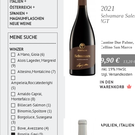
+
ITALIEN
+
2021
ÖSTERREICH
+
SPANIEN
Selvamara Sale
MAGNUMFLASCHEN
IGT
NEUE WEINE
MEINE SUCHE
Cantine Due Palme,
Cellino San Marco
WINZER
A Mano, Gioia (6)
9,90 €
Alois Lageder, Margreid
13,20 
(9)
Inkl. 19% MwSt.
Altesino,Montalcino (7)
zzgl.
Versandkosten
IN DEN
Ampeleia,Roccatederighi
WARENKORB
(5)
Arnaldo Caprai,
Montefalco (8)
Billecart-Salmon (1)
Binomio,Spoltore (1)
Borgoluce, Susegana
(3)
APULIEN, ITALIEN
Bove, Avezzano (4)
Broglia, Gavi (3)