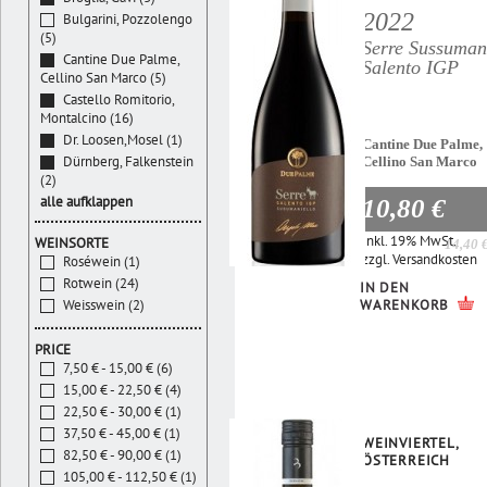
2022
Bulgarini, Pozzolengo
(5)
Serre Sussuman
Cantine Due Palme,
Salento IGP
Cellino San Marco (5)
Castello Romitorio,
Montalcino (16)
Dr. Loosen,Mosel (1)
Cantine Due Palme,
Dürnberg, Falkenstein
Cellino San Marco
(2)
alle aufklappen
10,80 €
Inkl. 19% MwSt.
WEINSORTE
14,40 
zzgl.
Versandkosten
Roséwein (1)
Rotwein (24)
IN DEN
WARENKORB
Weisswein (2)
PRICE
7,50 € - 15,00 € (6)
15,00 € - 22,50 € (4)
22,50 € - 30,00 € (1)
37,50 € - 45,00 € (1)
WEINVIERTEL,
82,50 € - 90,00 € (1)
ÖSTERREICH
105,00 € - 112,50 € (1)