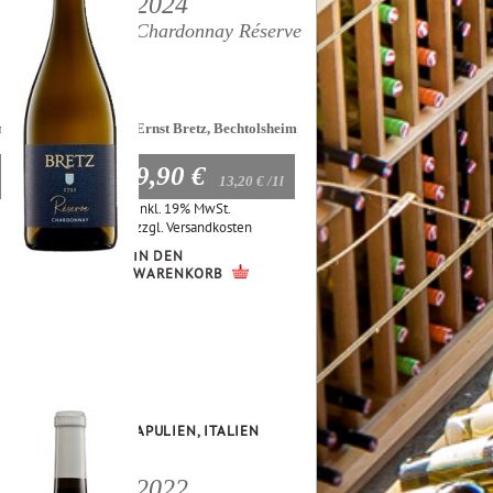
2024
Chardonnay Réserve
im
Ernst Bretz, Bechtolsheim
9,90 €
13,20 €
/1l
Inkl. 19% MwSt.
zzgl.
Versandkosten
IN DEN
WARENKORB
APULIEN, ITALIEN
2022