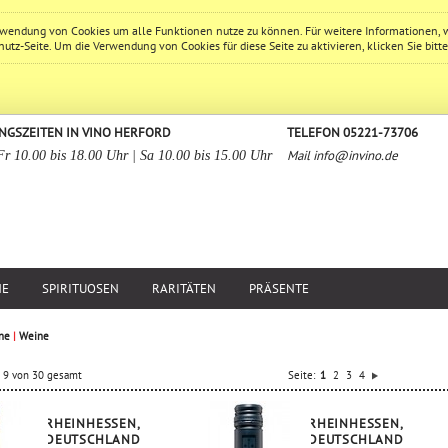
erwendung von Cookies um alle Funktionen nutze zu können. Für weitere Informationen, 
hutz
-Seite. Um die Verwendung von Cookies für diese Seite zu aktivieren, klicken Sie bitt
NGSZEITEN IN VINO HERFORD
TELEFON 05221-73706
Mail
info@invino.de
Fr 10.00 bis 18.00 Uhr | Sa 10.00 bis 15.00 Uhr
NE
SPIRITUOSEN
RARITÄTEN
PRÄSENTE
ne
|
Weine
is 9 von 30 gesamt
Seite:
1
2
3
4
RHEINHESSEN,
RHEINHESSEN,
DEUTSCHLAND
DEUTSCHLAND