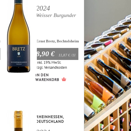
2024
Weisser Burgunder
im
Ernst Bretz, Bechtolsheim
8,90 €
11,87 €
/1l
Inkl. 19% MwSt.
zzgl.
Versandkosten
IN DEN
WARENKORB
RHEINHESSEN,
DEUTSCHLAND