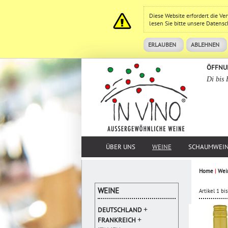
Diese Website erfordert die V
lesen Sie bitte unsere
Datensc
ERLAUBEN
ABLEHNEN
ÖFFNU
Di bis 
ÜBER UNS
WEINE
SCHAUMWEI
Home
|
Wei
WEINE
Artikel 1 b
+
DEUTSCHLAND
+
FRANKREICH