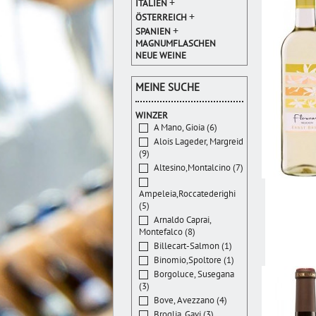
+
ITALIEN
+
ÖSTERREICH
+
SPANIEN
MAGNUMFLASCHEN
NEUE WEINE
MEINE SUCHE
WINZER
A Mano, Gioia (6)
Alois Lageder, Margreid
(9)
Altesino,Montalcino (7)
Ampeleia,Roccatederighi
(5)
Arnaldo Caprai,
Montefalco (8)
Billecart-Salmon (1)
Binomio,Spoltore (1)
Borgoluce, Susegana
(3)
Bove, Avezzano (4)
Broglia, Gavi (3)