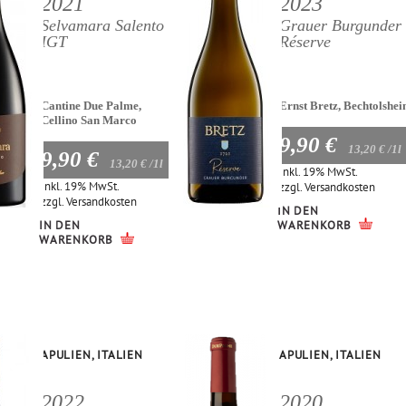
2021
2023
Selvamara Salento
Grauer Burgunder
IGT
Réserve
Cantine Due Palme,
Ernst Bretz, Bechtolshe
Cellino San Marco
9,90 €
13,20 €
/1l
9,90 €
13,20 €
/1l
Inkl. 19% MwSt.
Inkl. 19% MwSt.
zzgl.
Versandkosten
zzgl.
Versandkosten
IN DEN
IN DEN
WARENKORB
WARENKORB
APULIEN, ITALIEN
APULIEN, ITALIEN
2022
2020