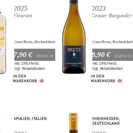
2025
2023
Fleurant
Grauer Burgunder
Ernst Bretz, Bechtolsheim
Ernst Bretz, Bechtolshe
7,90 €
8,90 €
10,53 €
/1l
11,87 €
/1l
Inkl. 19% MwSt.
Inkl. 19% MwSt.
zzgl.
Versandkosten
zzgl.
Versandkosten
IN DEN
IN DEN
WARENKORB
WARENKORB
APULIEN, ITALIEN
RHEINHESSEN,
DEUTSCHLAND