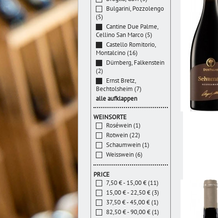
Bulgarini, Pozzolengo
(5)
Cantine Due Palme,
Cellino San Marco (5)
Castello Romitorio,
Montalcino (16)
Dürnberg, Falkenstein
(2)
Ernst Bretz,
Bechtolsheim (7)
alle aufklappen
WEINSORTE
Roséwein (1)
Rotwein (22)
Schaumwein (1)
Weisswein (6)
PRICE
7,50 € - 15,00 € (11)
15,00 € - 22,50 € (3)
37,50 € - 45,00 € (1)
82,50 € - 90,00 € (1)