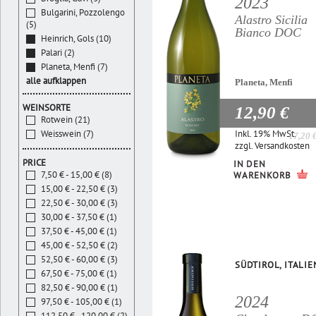
2023
Bulgarini, Pozzolengo
Alastro Sicilia
(5)
Bianco DOC
Heinrich, Gols (10)
Palari (2)
Planeta, Menfi (7)
alle aufklappen
Planeta, Menfi
WEINSORTE
12,90 €
Rotwein (21)
Inkl. 19% MwSt.
Weisswein (7)
17,20 
zzgl.
Versandkosten
PRICE
IN DEN
7,50 € - 15,00 € (8)
WARENKORB
15,00 € - 22,50 € (3)
22,50 € - 30,00 € (3)
30,00 € - 37,50 € (1)
37,50 € - 45,00 € (1)
45,00 € - 52,50 € (2)
52,50 € - 60,00 € (3)
SÜDTIROL, ITALIE
67,50 € - 75,00 € (1)
82,50 € - 90,00 € (1)
2024
97,50 € - 105,00 € (1)
112,50 € - 120,00 € (2)