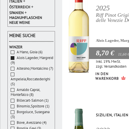
+
ITALIEN
+
2025
ÖSTERREICH
+
SPANIEN
Riff Pinot Grig
MAGNUMFLASCHEN
delle Venezie 
NEUE WEINE
MEINE SUCHE
Alois Lageder, Mar
WINZER
8,70 €
A Mano, Gioia (6)
11,60 
Alois Lageder, Margreid
Inkl. 19% MwSt.
(9)
zzgl.
Versandkosten
Altesino,Montalcino (7)
IN DEN
WARENKORB
Ampeleia,Roccatederighi
(5)
Arnaldo Caprai,
Montefalco (8)
Billecart-Salmon (1)
Binomio,Spoltore (1)
Borgoluce, Susegana
SIZILIEN, ITALIEN
(3)
Bove, Avezzano (4)
Broglia, Gavi (3)