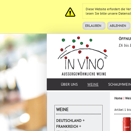
Diese Website erfordert die V
lesen Sie bitte unsere
Datensc
ERLAUBEN
ABLEHNEN
ÖFFNU
Di bis 
ÜBER UNS
WEINE
SCHAUMWEI
Home
|
Wei
WEINE
Artikel 1 b
+
DEUTSCHLAND
+
FRANKREICH