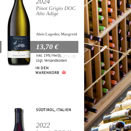
2024
Pinot Grigio DOC
Alto Adige
Alois Lageder, Margreid
13,70 €
Inkl. 19% MwSt.
18,27 €
/1l
zzgl.
Versandkosten
IN DEN
WARENKORB
SÜDTIROL, ITALIEN
2022