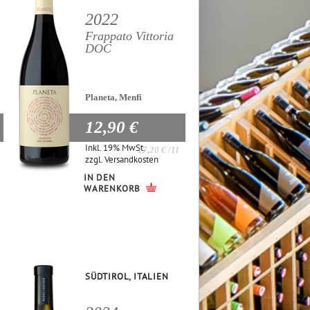
2022
Frappato Vittoria
DOC
Planeta, Menfi
12,90 €
Inkl. 19% MwSt.
17,20 €
/1l
zzgl.
Versandkosten
IN DEN
WARENKORB
SÜDTIROL, ITALIEN