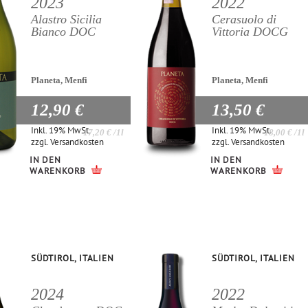
2023
2022
Alastro Sicilia
Cerasuolo di
Bianco DOC
Vittoria DOCG
Planeta, Menfi
Planeta, Menfi
12,90 €
13,50 €
Inkl. 19% MwSt.
Inkl. 19% MwSt.
17,20 €
/1l
18,00 €
/1l
zzgl.
Versandkosten
zzgl.
Versandkosten
IN DEN
IN DEN
WARENKORB
WARENKORB
SÜDTIROL, ITALIEN
SÜDTIROL, ITALIEN
2024
2022