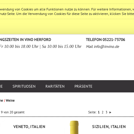
erwendung von Cookies um alle Funktionen nutze zu können. Für weitere Informationen, 
hutz
-Seite. Um die Verwendung von Cookies für diese Seite zu aktivieren, klicken Sie bitt
NGSZEITEN IN VINO HERFORD
TELEFON 05221-73706
Mail
info@invino.de
Fr 10.00 bis 18.00 Uhr | Sa 10.00 bis 15.00 Uhr
NE
SPIRITUOSEN
RARITÄTEN
PRÄSENTE
ne
|
Weine
is 9 von 20 gesamt
Seite:
1
2
3
VENETO, ITALIEN
SIZILIEN, ITALIEN