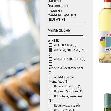
+
ITALIEN
+
ÖSTERREICH
+
SPANIEN
MAGNUMFLASCHEN
NEUE WEINE
MEINE SUCHE
WINZER
A Mano, Gioia (6)
Alois Lageder, Margreid
(9)
Altesino,Montalcino (7)
Ampeleia,Roccatederighi
(5)
Arnaldo Caprai,
Montefalco (8)
Billecart-Salmon (1)
Binomio,Spoltore (1)
Borgoluce, Susegana
(3)
Bove, Avezzano (4)
Broglia, Gavi (3)