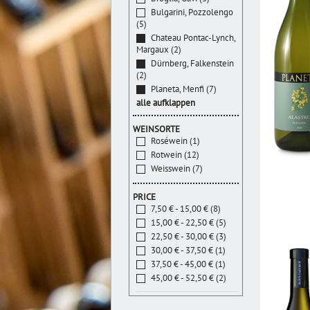
Bulgarini, Pozzolengo
(5)
Chateau Pontac-Lynch,
Margaux (2)
Dürnberg, Falkenstein
(2)
Planeta, Menfi (7)
alle aufklappen
WEINSORTE
Roséwein (1)
Rotwein (12)
Weisswein (7)
PRICE
7,50 € - 15,00 € (8)
15,00 € - 22,50 € (5)
22,50 € - 30,00 € (3)
30,00 € - 37,50 € (1)
37,50 € - 45,00 € (1)
45,00 € - 52,50 € (2)