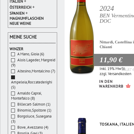
+
ITALIEN
+
2024
ÖSTERREICH
+
SPANIEN
BEN Vermentin
MAGNUMFLASCHEN
DOC
NEUE WEINE
MEINE SUCHE
Nittardi, Castellina 
Chianti
WINZER
A Mano, Gioia (6)
11,90 €
Alois Lageder, Margreid
(9)
Inkl. 19% MwSt.
15,87 
Altesino,Montalcino (7)
zzgl.
Versandkosten
IN DEN
Ampeleia,Roccatederighi
WARENKORB
(5)
Arnaldo Caprai,
Montefalco (8)
Billecart-Salmon (1)
Binomio,Spoltore (1)
Borgoluce, Susegana
(3)
TOSKANA, ITALIE
Bove, Avezzano (4)
Broglia, Gavi (3)