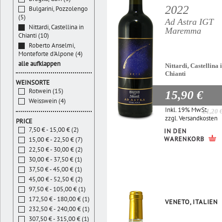
2022
Bulgarini, Pozzolengo
(5)
Ad Astra IGT
Nittardi, Castellina in
Maremma
Chianti (10)
Roberto Anselmi,
Monteforte d'Alpone (4)
alle aufklappen
Nittardi, Castellina 
Chianti
WEINSORTE
Rotwein (15)
15,90 €
Weisswein (4)
Inkl. 19% MwSt.
21,20 
zzgl.
Versandkosten
PRICE
7,50 € - 15,00 € (2)
IN DEN
WARENKORB
15,00 € - 22,50 € (7)
22,50 € - 30,00 € (2)
30,00 € - 37,50 € (1)
37,50 € - 45,00 € (1)
45,00 € - 52,50 € (2)
97,50 € - 105,00 € (1)
172,50 € - 180,00 € (1)
VENETO, ITALIEN
232,50 € - 240,00 € (1)
307,50 € - 315,00 € (1)